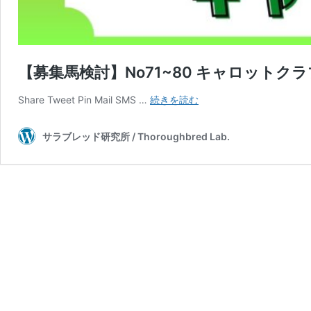
【募集馬検討】No71~80 キャロットクラブ
【募
Share Tweet Pin Mail SMS …
続きを読む
集
馬
サラブレッド研究所 / Thoroughbred Lab.
検
討】
No71~80
キ
ャ
ロ
ッ
ト
ク
ラ
ブ
2025