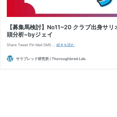
【募集馬検討】No11~20 クラブ出身サ
頭分析~byジェイ
【募
Share Tweet Pin Mail SMS …
続きを読む
集
馬
サラブレッド研究所 / Thoroughbred Lab.
検
討】
No11~20
ク
ラ
ブ
出
身
サ
リ
オ