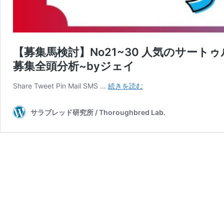
【募集馬検討】No21~30 人気のサート
募集全頭分析~byジェイ
【募
Share Tweet Pin Mail SMS …
続きを読む
集
馬
サラブレッド研究所 / Thoroughbred Lab.
検
討】
No21~30
人
気
の
サ
ー
ト
ゥ
ル