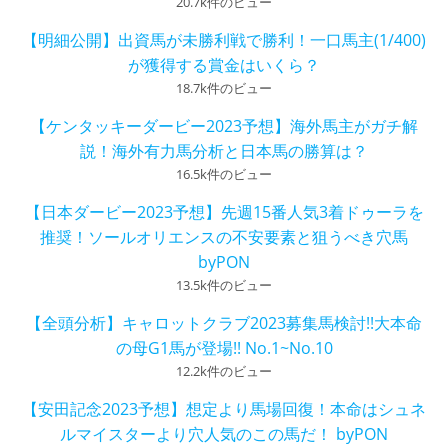
20.7k件のビュー
【明細公開】出資馬が未勝利戦で勝利！一口馬主(1/400)
が獲得する賞金はいくら？
18.7k件のビュー
【ケンタッキーダービー2023予想】海外馬主がガチ解
説！海外有力馬分析と日本馬の勝算は？
16.5k件のビュー
【日本ダービー2023予想】先週15番人気3着ドゥーラを
推奨！ソールオリエンスの不安要素と狙うべき穴馬
byPON
13.5k件のビュー
【全頭分析】キャロットクラブ2023募集馬検討!!大本命
の母G1馬が登場!! No.1~No.10
12.2k件のビュー
【安田記念2023予想】想定より馬場回復！本命はシュネ
ルマイスターより穴人気のこの馬だ！ byPON