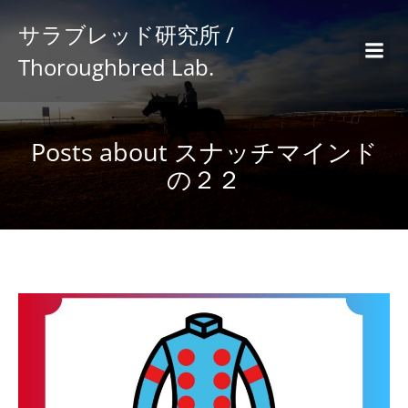
サラブレッド研究所 /
Thoroughbred Lab.
Posts about スナッチマインド
の２２