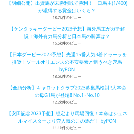
【明細公開】出資馬が未勝利戦で勝利！一口馬主(1/400)
が獲得する賞金はいくら？
18.7k件のビュー
【ケンタッキーダービー2023予想】海外馬主がガチ解
説！海外有力馬分析と日本馬の勝算は？
16.5k件のビュー
【日本ダービー2023予想】先週15番人気3着ドゥーラを
推奨！ソールオリエンスの不安要素と狙うべき穴馬
byPON
13.5k件のビュー
【全頭分析】キャロットクラブ2023募集馬検討!!大本命
の母G1馬が登場!! No.1~No.10
12.2k件のビュー
【安田記念2023予想】想定より馬場回復！本命はシュネ
ルマイスターより穴人気のこの馬だ！ byPON
11.1k件のビュー