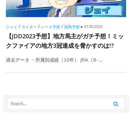
/
/
/
07.09.2023
ジェイ
ライター
レース予想
競馬予想
【JDD2023予想】地方馬主がガチ予想！ミッ
クファイアの地方3冠達成を脅かすのは!?
過去データ ・所属別成績（10年） JRA（9- ...