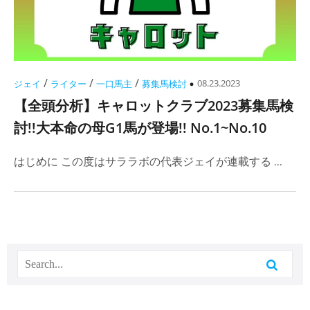
/
/
/
08.23.2023
ジェイ
ライター
一口馬主
募集馬検討
【全頭分析】キャロットクラブ2023募集馬検
討!!大本命の母G1馬が登場!! No.1~No.10
はじめに この度はサララボの代表ジェイが連載する ...