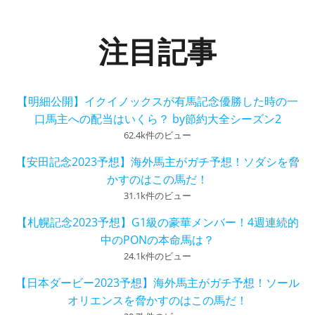
注目記事
【明細公開】イクイノックスが有馬記念優勝した時の一
口馬主への配当はいくら？ by節約大全シーズン2
62.4k件のビュー
【安田記念2023予想】海外馬主がガチ予想！ソダシを脅
かすのはこの馬だ！
31.1k件のビュー
【札幌記念2023予想】G1級の豪華メンバー！4週連続的
中のPONの本命馬は？
24.1k件のビュー
【日本ダービー2023予想】海外馬主がガチ予想！ソール
オリエンスを脅かすのはこの馬だ！