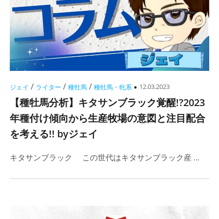
/
/
/
12.03.2023
ジェイ
ライター
種牡馬
種牡馬・牝系
【種牡馬分析】キタサンブラック覚醒!?2023
年種付け傾向から生産牧場の意図と注目配合
を考える!! byジェイ
キタサンブラック この世代はキタサンブラック産 ...