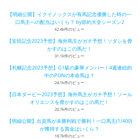
【明細公開】イクイノックスが有馬記念優勝した時の一
口馬主への配当はいくら？ by節約大全シーズン2
62.4k件のビュー
【安田記念2023予想】海外馬主がガチ予想！ソダシを脅
かすのはこの馬だ！
31.1k件のビュー
【札幌記念2023予想】G1級の豪華メンバー！4週連続的
中のPONの本命馬は？
24.1k件のビュー
【日本ダービー2023予想】海外馬主がガチ予想！ソール
オリエンスを脅かすのはこの馬だ！
20.7k件のビュー
【明細公開】出資馬が未勝利戦で勝利！一口馬主(1/400)
が獲得する賞金はいくら？
18.7k件のビュー