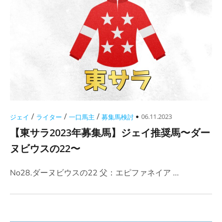
/
/
/
06.11.2023
ジェイ
ライター
一口馬主
募集馬検討
【東サラ2023年募集馬】ジェイ推奨馬〜ダー
ヌビウスの22〜
No28.ダーヌビウスの22 父：エピファネイア ...