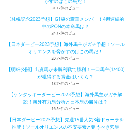
かすのはこの馬だ！
31.1k件のビュー
【札幌記念2023予想】G1級の豪華メンバー！4週連続的
中のPONの本命馬は？
24.1k件のビュー
【日本ダービー2023予想】海外馬主がガチ予想！ソール
オリエンスを脅かすのはこの馬だ！
20.7k件のビュー
【明細公開】出資馬が未勝利戦で勝利！一口馬主(1/400)
が獲得する賞金はいくら？
18.7k件のビュー
【ケンタッキーダービー2023予想】海外馬主がガチ解
説！海外有力馬分析と日本馬の勝算は？
16.5k件のビュー
【日本ダービー2023予想】先週15番人気3着ドゥーラを
推奨！ソールオリエンスの不安要素と狙うべき穴馬