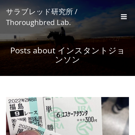
サラブレッド研究所 /
Thoroughbred Lab.
Posts about インスタントジョ
ンソン