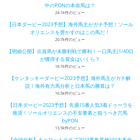
中のPONの本命馬は？
24.1k件のビュー
【日本ダービー2023予想】海外馬主がガチ予想！ソール
オリエンスを脅かすのはこの馬だ！
20.7k件のビュー
【明細公開】出資馬が未勝利戦で勝利！一口馬主(1/400)
が獲得する賞金はいくら？
18.7k件のビュー
【ケンタッキーダービー2023予想】海外馬主がガチ解
説！海外有力馬分析と日本馬の勝算は？
16.5k件のビュー
【日本ダービー2023予想】先週15番人気3着ドゥーラを
推奨！ソールオリエンスの不安要素と狙うべき穴馬
byPON
13.5k件のビュー
【全頭分析】キャロットクラブ2023募集馬検討!!大本命