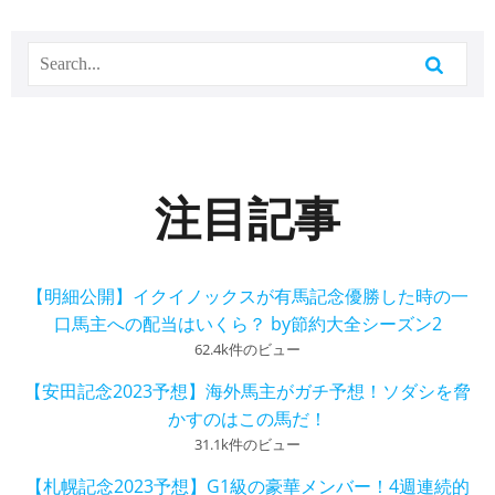
注目記事
【明細公開】イクイノックスが有馬記念優勝した時の一
口馬主への配当はいくら？ by節約大全シーズン2
62.4k件のビュー
【安田記念2023予想】海外馬主がガチ予想！ソダシを脅
かすのはこの馬だ！
31.1k件のビュー
【札幌記念2023予想】G1級の豪華メンバー！4週連続的