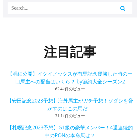
注目記事
【明細公開】イクイノックスが有馬記念優勝した時の一
口馬主への配当はいくら？ by節約大全シーズン2
62.4k件のビュー
【安田記念2023予想】海外馬主がガチ予想！ソダシを脅
かすのはこの馬だ！
31.1k件のビュー
【札幌記念2023予想】G1級の豪華メンバー！4週連続的
中のPONの本命馬は？