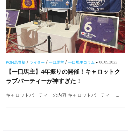
/
/
/
06.05.2023
PON馬券塾
ライター
一口馬主
一口馬主コラム
【一口馬主】4年振りの開催！キャロットク
ラブパーティーが神すぎた！
キャロットパーティーの内容 キャロットパーティー ...