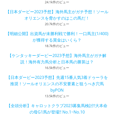
24.1k件のビュー
【日本ダービー2023予想】海外馬主がガチ予想！ソール
オリエンスを脅かすのはこの馬だ！
20.7k件のビュー
【明細公開】出資馬が未勝利戦で勝利！一口馬主(1/400)
が獲得する賞金はいくら？
18.7k件のビュー
【ケンタッキーダービー2023予想】海外馬主がガチ解
説！海外有力馬分析と日本馬の勝算は？
16.5k件のビュー
【日本ダービー2023予想】先週15番人気3着ドゥーラを
推奨！ソールオリエンスの不安要素と狙うべき穴馬
byPON
13.5k件のビュー
【全頭分析】キャロットクラブ2023募集馬検討!!大本命
の母G1馬が登場!! No.1~No.10