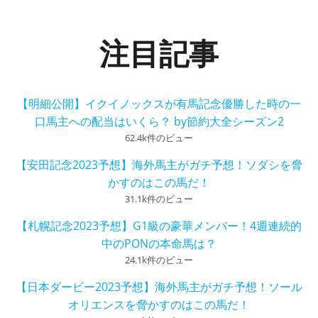
注目記事
【明細公開】イクイノックスが有馬記念優勝した時の一
口馬主への配当はいくら？ by節約大全シーズン2
62.4k件のビュー
【安田記念2023予想】海外馬主がガチ予想！ソダシを脅
かすのはこの馬だ！
31.1k件のビュー
【札幌記念2023予想】G1級の豪華メンバー！4週連続的
中のPONの本命馬は？
24.1k件のビュー
【日本ダービー2023予想】海外馬主がガチ予想！ソール
オリエンスを脅かすのはこの馬だ！