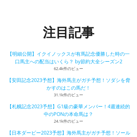
注目記事
【明細公開】イクイノックスが有馬記念優勝した時の一
口馬主への配当はいくら？ by節約大全シーズン2
62.4k件のビュー
【安田記念2023予想】海外馬主がガチ予想！ソダシを脅
かすのはこの馬だ！
31.1k件のビュー
【札幌記念2023予想】G1級の豪華メンバー！4週連続的
中のPONの本命馬は？
24.1k件のビュー
【日本ダービー2023予想】海外馬主がガチ予想！ソール