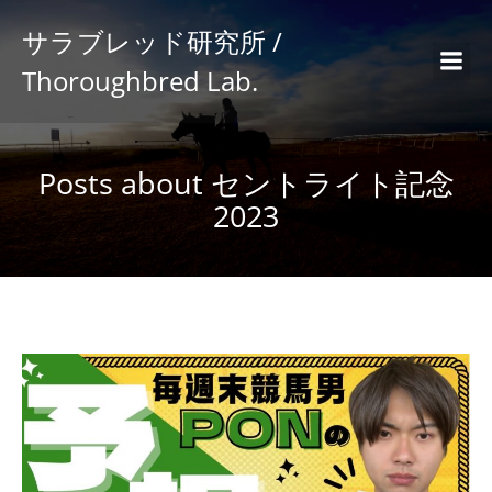
サラブレッド研究所 /
Thoroughbred Lab.
Posts about セントライト記念
2023