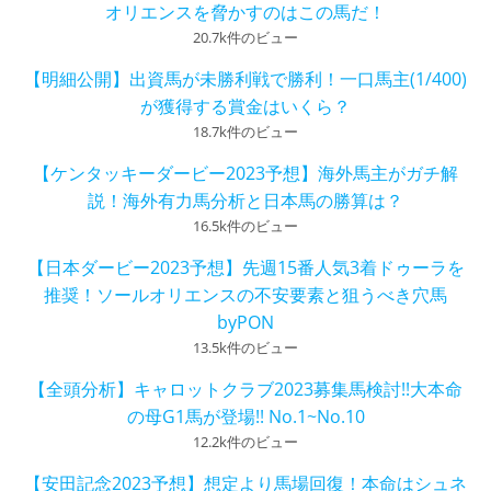
オリエンスを脅かすのはこの馬だ！
20.7k件のビュー
【明細公開】出資馬が未勝利戦で勝利！一口馬主(1/400)
が獲得する賞金はいくら？
18.7k件のビュー
【ケンタッキーダービー2023予想】海外馬主がガチ解
説！海外有力馬分析と日本馬の勝算は？
16.5k件のビュー
【日本ダービー2023予想】先週15番人気3着ドゥーラを
推奨！ソールオリエンスの不安要素と狙うべき穴馬
byPON
13.5k件のビュー
【全頭分析】キャロットクラブ2023募集馬検討!!大本命
の母G1馬が登場!! No.1~No.10
12.2k件のビュー
【安田記念2023予想】想定より馬場回復！本命はシュネ