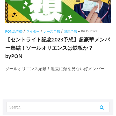
/
/
/
09.15.2023
PON馬券塾
ライター
レース予想
競馬予想
【セントライト記念2023予想】超豪華メンバ
ー集結！ソールオリエンスは鉄板か？
byPON
ソールオリエンス始動！過去に類を見ない好メンバー ...