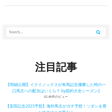
注目記事
【明細公開】イクイノックスが有馬記念優勝した時の一
口馬主への配当はいくら？ by節約大全シーズン2
62.4k件のビュー
【安田記念2023予想】海外馬主がガチ予想！ソダシを脅