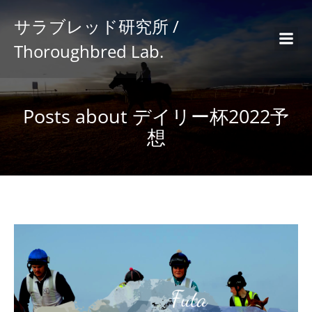
サラブレッド研究所 /
Thoroughbred Lab.
Posts about デイリー杯2022予
想