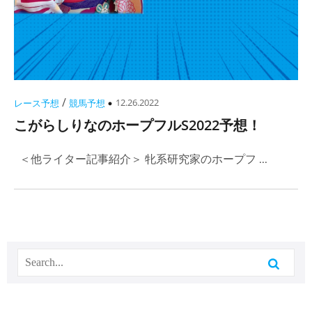
/
12.26.2022
レース予想
競馬予想
こがらしりなのホープフルS2022予想！
＜他ライター記事紹介＞ 牝系研究家のホープフ ...