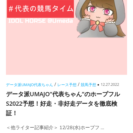
/
/
12.27.2022
データ派UMAJO代表ちゃん
レース予想
競馬予想
データ派UMAJO”代表ちゃん”のホープフル
S2022予想！好走・非好走データを徹底検
証！
＜他ライター記事紹介＞ 12/28(水)ホープフ ...