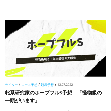
/
/
12.27.2022
ライター
レース予想
競馬予想
牝系研究家のホープフルS予想 「怪物級の
一頭がいます」