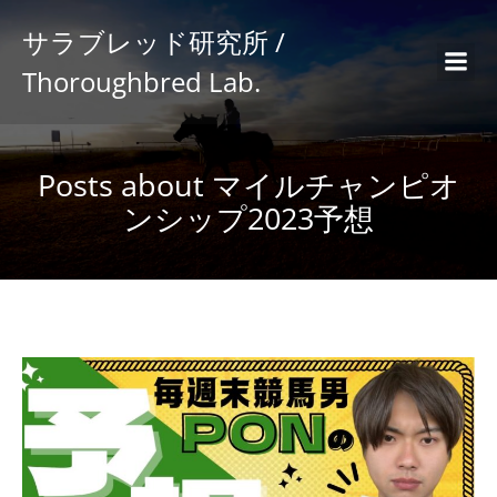
サラブレッド研究所 /
Thoroughbred Lab.
Posts about マイルチャンピオ
ンシップ2023予想