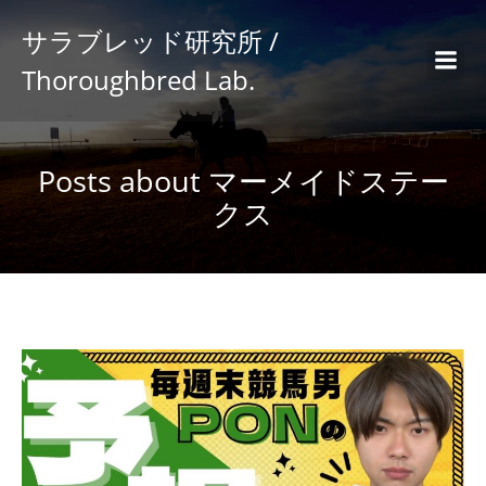
サラブレッド研究所 /
Thoroughbred Lab.
Posts about マーメイドステー
クス