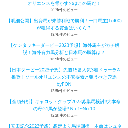
オリエンスを脅かすのはこの馬だ！
20.7k件のビュー
【明細公開】出資馬が未勝利戦で勝利！一口馬主(1/400)
が獲得する賞金はいくら？
18.7k件のビュー
【ケンタッキーダービー2023予想】海外馬主がガチ解
説！海外有力馬分析と日本馬の勝算は？
16.5k件のビュー
【日本ダービー2023予想】先週15番人気3着ドゥーラを
推奨！ソールオリエンスの不安要素と狙うべき穴馬
byPON
13.5k件のビュー
【全頭分析】キャロットクラブ2023募集馬検討!!大本命
の母G1馬が登場!! No.1~No.10
12.2k件のビュー
【安田記念2023予想】想定より馬場回復！本命はシュネ