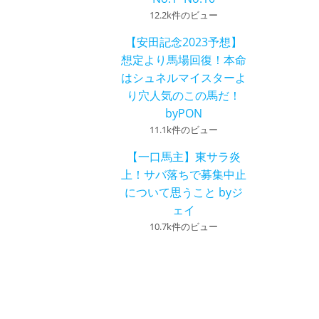
12.2k件のビュー
【安田記念2023予想】
想定より馬場回復！本命
はシュネルマイスターよ
り穴人気のこの馬だ！
byPON
11.1k件のビュー
【一口馬主】東サラ炎
上！サバ落ちで募集中止
について思うこと byジ
ェイ
10.7k件のビュー