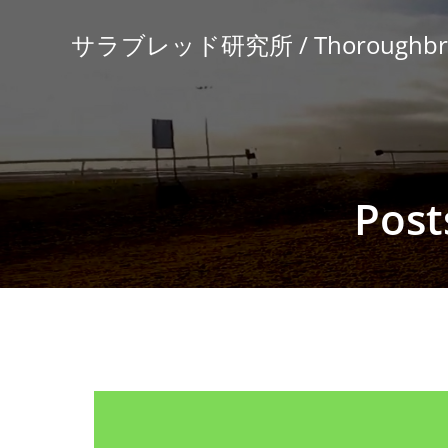
サラブレッド研究所 / Thoroughbre
Pos