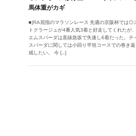
馬体重がカギ
■JRA屈指のマラソンレース 先週の京阪杯では◎
トクラージュが4番人気3着と好走してくれたが、
エムスパーダは直線急坂で失速し6着だった。テ
スパーダに関しては小回り平坦コースでの巻き返
戒したい。 今 […]