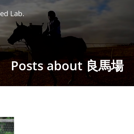
d Lab.
Posts about 良馬場