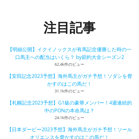
注目記事
【明細公開】イクイノックスが有馬記念優勝した時の一
口馬主への配当はいくら？ by節約大全シーズン2
62.4k件のビュー
【安田記念2023予想】海外馬主がガチ予想！ソダシを脅
かすのはこの馬だ！
31.1k件のビュー
【札幌記念2023予想】G1級の豪華メンバー！4週連続的
中のPONの本命馬は？
24.1k件のビュー
【日本ダービー2023予想】海外馬主がガチ予想！ソール
オリエンスを脅かすのはこの馬だ！