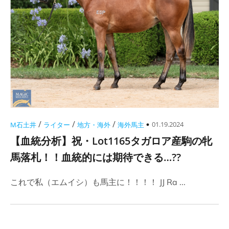
/
/
/
01.19.2024
M石土井
ライター
地方・海外
海外馬主
【血統分析】祝・Lot1165タガロア産駒の牝
馬落札！！血統的には期待できる…??
これで私（エムイシ）も馬主に！！！！ JJ Ra ...