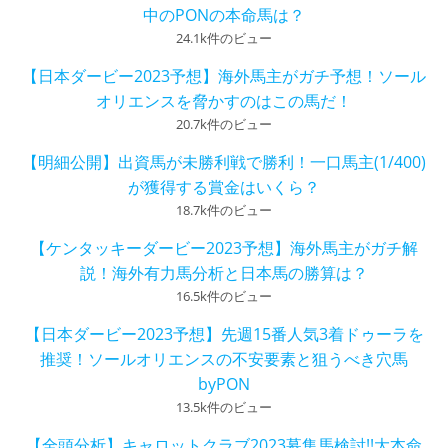
中のPONの本命馬は？
24.1k件のビュー
【日本ダービー2023予想】海外馬主がガチ予想！ソール
オリエンスを脅かすのはこの馬だ！
20.7k件のビュー
【明細公開】出資馬が未勝利戦で勝利！一口馬主(1/400)
が獲得する賞金はいくら？
18.7k件のビュー
【ケンタッキーダービー2023予想】海外馬主がガチ解
説！海外有力馬分析と日本馬の勝算は？
16.5k件のビュー
【日本ダービー2023予想】先週15番人気3着ドゥーラを
推奨！ソールオリエンスの不安要素と狙うべき穴馬
byPON
13.5k件のビュー
【全頭分析】キャロットクラブ2023募集馬検討!!大本命