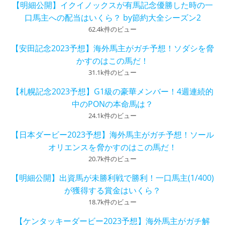
【明細公開】イクイノックスが有馬記念優勝した時の一
口馬主への配当はいくら？ by節約大全シーズン2
62.4k件のビュー
【安田記念2023予想】海外馬主がガチ予想！ソダシを脅
かすのはこの馬だ！
31.1k件のビュー
【札幌記念2023予想】G1級の豪華メンバー！4週連続的
中のPONの本命馬は？
24.1k件のビュー
【日本ダービー2023予想】海外馬主がガチ予想！ソール
オリエンスを脅かすのはこの馬だ！
20.7k件のビュー
【明細公開】出資馬が未勝利戦で勝利！一口馬主(1/400)
が獲得する賞金はいくら？
18.7k件のビュー
【ケンタッキーダービー2023予想】海外馬主がガチ解