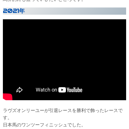
2021年
ラヴズオンリーユーが引退レースを勝利で飾ったレースで
す。
日本馬のワンツーフィニッシュでした。