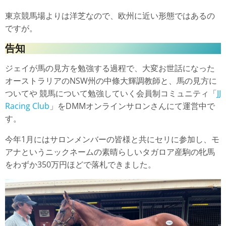
東京競馬場よりは洋芝なので、欧州に近い形態ではあるの
ですが。
告知
ジェイが馬の見方を勉強する過程で、大変お世話になった
オーストラリアのNSW州の中條大輝調教師と、馬の見方に
ついてや 競馬について勉強していく会員制コミュニティ「
JJ
Racing Club
」をDMMオンラインサロンさんにて運営中で
す。
今年1月にはサロンメンバーの皆様と共にセリに参加し、モ
アナというニックネームの素晴らしいタガロア産駒の牝馬
をわずか350万円ほどで落札できました。