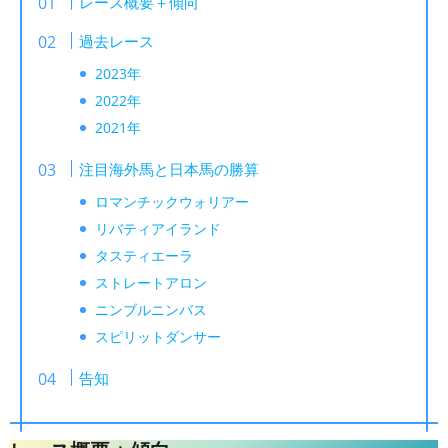
レース概要＋傾向
過去レース
2023年
2022年
2021年
注目海外馬と日本馬の勝算
ロマンチックウォリアー
リバティアイランド
タスティエーラ
ストレートアロン
ニンブルニンバス
スピリットダンサー
告知