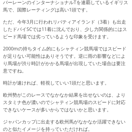
バーレーンのインターナショナルTを連覇しているイギリス
馬で、国際レーティングは高い1頭です。
ただ、今年3月に行われリバティアイランド（3着）も出走
したドバイSCでは11着に沈んでおり、少し力関係的にはス
ピード馬場では劣っているような印象を受けます。
2000mの持ちタイム的にもシャティン競馬場ではスピード
が足りない可能性はありそうです。逆に雨の影響などによ
り馬場が渋り時計がかかる馬場が出現していた場合は要注
意ですね。
時計が速ければ、軽視していい1頭だと思います。
欧州勢がこのレースでなかなか結果を出せないのは、より
スタミナ色が濃いのでシャティン競馬場のスピードに対応
できないケースが多いからではないかと思います。
ジャパンカップに出走する欧州馬がなかなか活躍できない
のと似たイメージを持っていただければ。