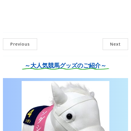
Previous
Next
～大人気競馬グッズのご紹介～