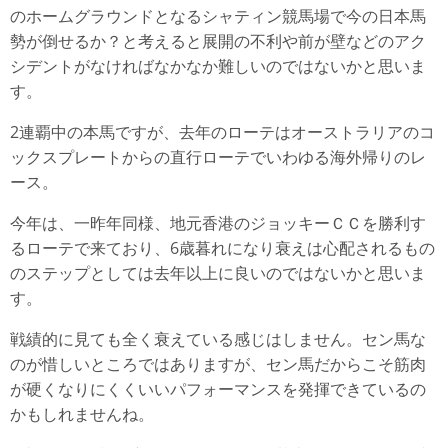
のホームグラウンドとなるシャティン競馬場で今の日本馬
勢が倒せるか？と考えると展開の不利や前が壁などのアク
シデントがなければなかなか難しいのではないかと思いま
す。
2連覇中の本馬ですが、去年のローテはオーストラリアのコ
ックスプレートからの直行ローテでいわゆる海外帰りのレ
ース。
今年は、一昨年同様、地元香港のジョッキーＣＣを勝利す
るローテで来ており、6歳暮れになり衰えは心配されるもの
のステップとしては去年以上に良いのではないかと思いま
す。
戦績的に見ても全く衰えている感じはしません。セン馬な
のが惜しいところではありますが、セン馬だからこそ筋肉
が硬くなりにくくいいパフォーマンスを発揮できているの
かもしれませんね。