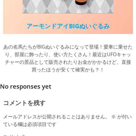
アーモンドアイBIGぬいぐるみ
あの名馬たちがBIGぬいぐるみになって登場！愛車に乗せた
り、部屋に飾ったり、使い方たくさん！最近はUFOキャッ
チャーの景品として販売されたりお金がかかるけど、直接
買ったほうが安くて確実かも？！
No responses yet
コメントを残す
メールアドレスが公開されることはありません。
※
が付い
ている欄は必須項目です