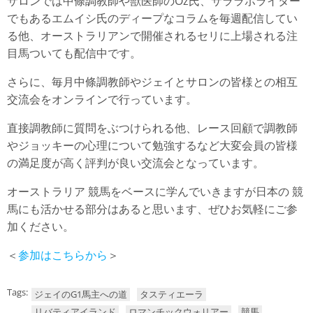
サロンでは中條調教師や獣医師のOz氏、サララボライター
でもあるエムイシ氏のディープなコラムを毎週配信してい
る他、オーストラリアンで開催されるセリに上場される注
目馬ついても配信中です。
さらに、毎月中條調教師やジェイとサロンの皆様との相互
交流会をオンラインで行っています。
直接調教師に質問をぶつけられる他、レース回顧で調教師
やジョッキーの心理について勉強するなど大変会員の皆様
の満足度が高く評判が良い交流会となっています。
オーストラリア 競馬をベースに学んでいきますが日本の 競
馬にも活かせる部分はあると思います、ぜひお気軽にご参
加ください。
＜
参加はこちらから
＞
Tags:
ジェイのG1馬主への道
タスティエーラ
リバティアイランド
ロマンチックウォリアー
競馬