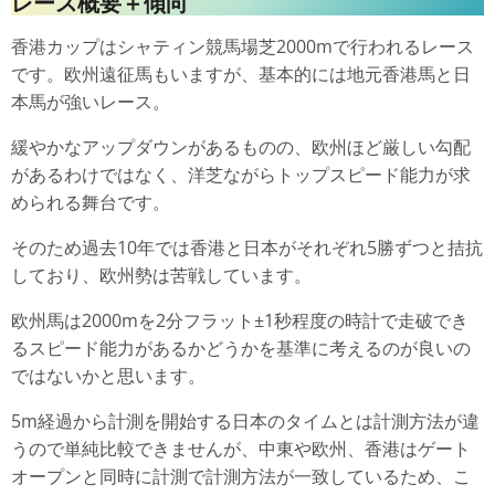
レース概要＋傾向
香港カップはシャティン競馬場芝2000mで行われるレース
です。欧州遠征馬もいますが、基本的には地元香港馬と日
本馬が強いレース。
緩やかなアップダウンがあるものの、欧州ほど厳しい勾配
があるわけではなく、洋芝ながらトップスピード能力が求
められる舞台です。
そのため過去10年では香港と日本がそれぞれ5勝ずつと拮抗
しており、欧州勢は苦戦しています。
欧州馬は2000mを2分フラット±1秒程度の時計で走破でき
るスピード能力があるかどうかを基準に考えるのが良いの
ではないかと思います。
5m経過から計測を開始する日本のタイムとは計測方法が違
うので単純比較できませんが、中東や欧州、香港はゲート
オープンと同時に計測で計測方法が一致しているため、こ