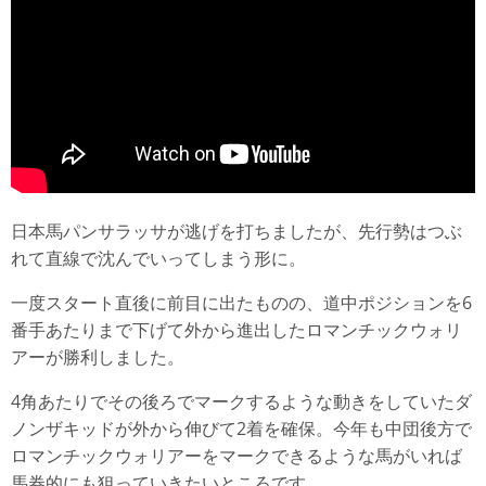
日本馬パンサラッサが逃げを打ちましたが、先行勢はつぶ
れて直線で沈んでいってしまう形に。
一度スタート直後に前目に出たものの、道中ポジションを6
番手あたりまで下げて外から進出したロマンチックウォリ
アーが勝利しました。
4角あたりでその後ろでマークするような動きをしていたダ
ノンザキッドが外から伸びて2着を確保。今年も中団後方で
ロマンチックウォリアーをマークできるような馬がいれば
馬券的にも狙っていきたいところです。