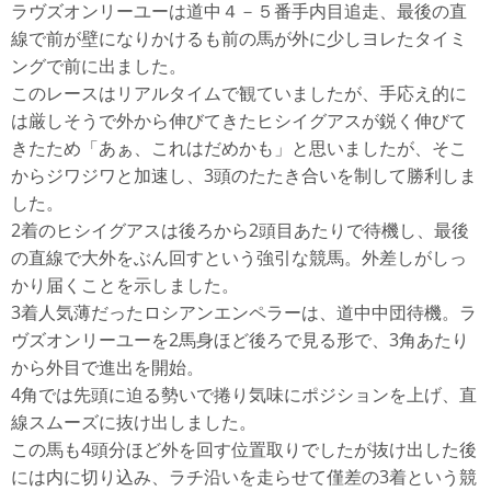
ラヴズオンリーユーは道中４－５番手内目追走、最後の直
線で前が壁になりかけるも前の馬が外に少しヨレたタイミ
ングで前に出ました。
このレースはリアルタイムで観ていましたが、手応え的に
は厳しそうで外から伸びてきたヒシイグアスが鋭く伸びて
きたため「あぁ、これはだめかも」と思いましたが、そこ
からジワジワと加速し、3頭のたたき合いを制して勝利しま
した。
2着のヒシイグアスは後ろから2頭目あたりで待機し、最後
の直線で大外をぶん回すという強引な競馬。外差しがしっ
かり届くことを示しました。
3着人気薄だったロシアンエンペラーは、道中中団待機。ラ
ヴズオンリーユーを2馬身ほど後ろで見る形で、3角あたり
から外目で進出を開始。
4角では先頭に迫る勢いで捲り気味にポジションを上げ、直
線スムーズに抜け出しました。
この馬も4頭分ほど外を回す位置取りでしたが抜け出した後
には内に切り込み、ラチ沿いを走らせて僅差の3着という競