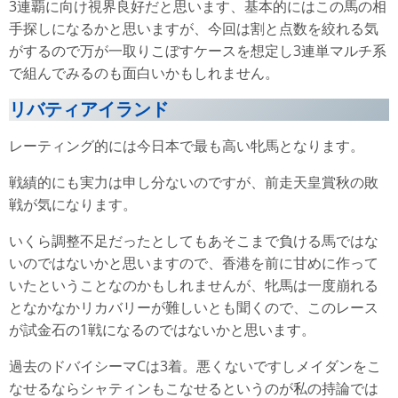
3連覇に向け視界良好だと思います、基本的にはこの馬の相
手探しになるかと思いますが、今回は割と点数を絞れる気
がするので万が一取りこぼすケースを想定し3連単マルチ系
で組んでみるのも面白いかもしれません。
リバティアイランド
レーティング的には今日本で最も高い牝馬となります。
戦績的にも実力は申し分ないのですが、前走天皇賞秋の敗
戦が気になります。
いくら調整不足だったとしてもあそこまで負ける馬ではな
いのではないかと思いますので、香港を前に甘めに作って
いたということなのかもしれませんが、牝馬は一度崩れる
となかなかリカバリーが難しいとも聞くので、このレース
が試金石の1戦になるのではないかと思います。
過去のドバイシーマCは3着。悪くないですしメイダンをこ
なせるならシャティンもこなせるというのが私の持論では