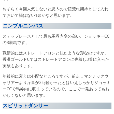
おそらく今回人気しないと思うので紐荒れ期待として入れ
ておいて損はない1頭かなと思います。
ニンブルニンバス
ステップレースとして最も馬券内率の高い、ジョッキーCC
の3着馬です。
戦績的にはストレートアロンと似たような形なのですが、
香港ゴールドCではストレートアロンに先着し3着に入った
実績もあります。
年齢的に衰えは心配なところですが、前走ロマンチックウ
ォリアーより斤量が2㎏軽かったとはいえしっかりジョッキ
ーCCで馬券内に収まっているので、ここで一発あってもお
かしくないと思います。
スピリットダンサー