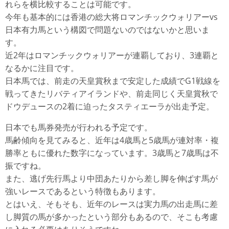
れらを横比較することは可能です。
今年も基本的には香港の総大将ロマンチックウォリアーvs
日本有力馬という構図で問題ないのではないかと思いま
す。
近2年はロマンチックウォリアーが連覇しており、3連覇と
なるかに注目です。
日本馬では、前走の天皇賞秋まで安定した成績でG1戦線を
戦ってきたリバティアイランドや、前走同じく天皇賞秋で
ドウデュースの2着に迫ったタスティエーラが出走予定。
日本でも馬券発売が行われる予定です。
馬齢傾向を見てみると、近年は4歳馬と5歳馬が連対率・複
勝率ともに優れた数字になっています。3歳馬と7歳馬は不
振ですね。
また、逃げ先行馬より中団あたりから差し脚を伸ばす馬が
強いレースであるという特徴もあります。
とはいえ、そもそも、近年のレースは実力馬の出走馬に差
し脚質の馬が多かったという部分もあるので、そこも考慮