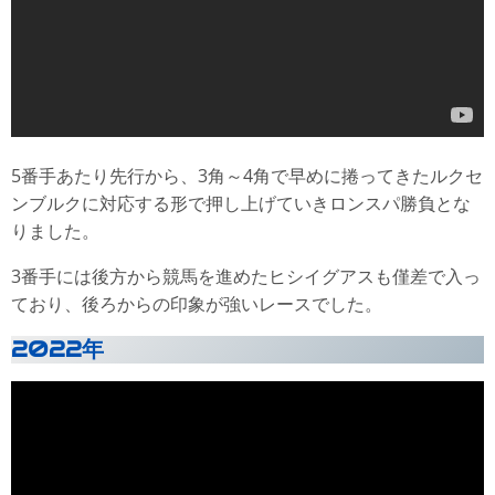
5番手あたり先行から、3角～4角で早めに捲ってきたルクセ
ンブルクに対応する形で押し上げていきロンスパ勝負とな
りました。
3番手には後方から競馬を進めたヒシイグアスも僅差で入っ
ており、後ろからの印象が強いレースでした。
2022年