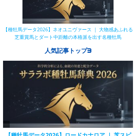
【種牡馬データ2026】ネオユニヴァース ｜ 大物感あふれる
芝重賞馬とダート中距離の本格派を出す名種牡馬
人気記事トップ3