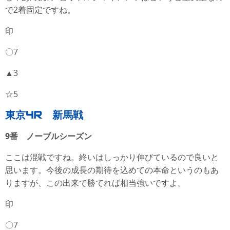
で2着固定ですね。
印
〇7
▲3
☆5
東京4R 新馬戦
9番 ノーブルシーズン
ここは混戦ですね。終いはしっかり伸びているので良いと
思います。今後の成長の期待を込めての本命というのもあ
りますが、この出来で勝てれば相当強いですよ。
印
〇7