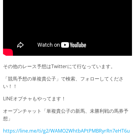
その他のレース予想はTwitterにて行なっています。
「競馬予想の単複貴公子」で検索、フォローしてくださ
い！！
LINEオプチャもやってます！
オープンチャット「単複貴公子の新馬、未勝利戦の馬券予
想」
https://line.me/ti/g2/WAMO2WhtbAPtPMBRyrRn7eHT6u