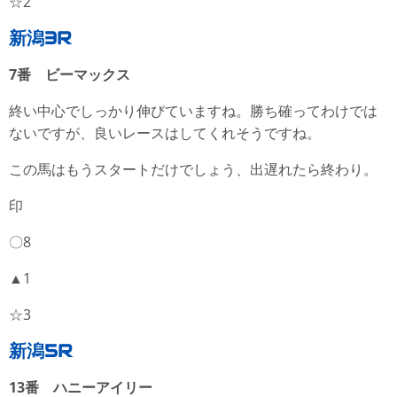
☆2
新潟3R
7番 ビーマックス
終い中心でしっかり伸びていますね。勝ち確ってわけでは
ないですが、良いレースはしてくれそうですね。
この馬はもうスタートだけでしょう、出遅れたら終わり。
印
〇8
▲1
☆3
新潟5R
13番 ハニーアイリー