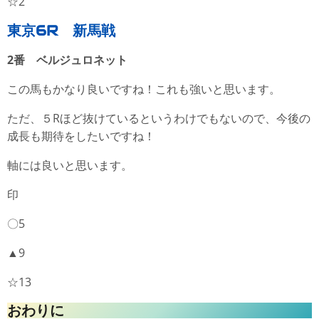
☆2
東京6R 新馬戦
2番 ベルジュロネット
この馬もかなり良いですね！これも強いと思います。
ただ、５Rほど抜けているというわけでもないので、今後の
成長も期待をしたいですね！
軸には良いと思います。
印
〇5
▲9
☆13
おわりに