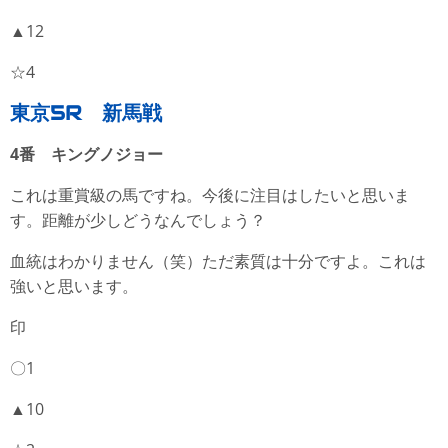
▲12
☆4
東京5R 新馬戦
4番 キングノジョー
これは重賞級の馬ですね。今後に注目はしたいと思いま
す。距離が少しどうなんでしょう？
血統はわかりません（笑）ただ素質は十分ですよ。これは
強いと思います。
印
〇1
▲10