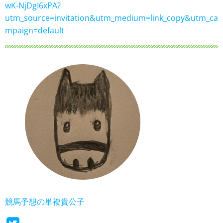
wK-NjDgI6xPA?
utm_source=invitation&utm_medium=link_copy&utm_ca
mpaign=default
競馬予想の単複貴公子