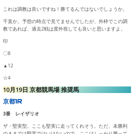
これは調教は良いですね！勝てるんではないでしょうか。
千直か。予想の時点で見てませんでしたが、外枠でこの調
教であれば、過去2戦は度外視しても良いと思いますよ。
印
〇8
▲12
☆4
10月19日 京都競馬場 推奨馬
京都1R
3番 レイザリオ
ザ・堅実型。ここも堅実に走ってくれそう。ただ、未勝利
のままでは堅実ではいけないので、ここはしっかり勝って