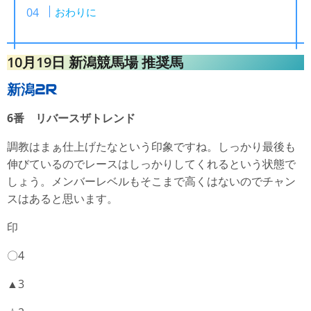
おわりに
10月19日 新潟競馬場 推奨馬
新潟2R
6番 リバースザトレンド
調教はまぁ仕上げたなという印象ですね。しっかり最後も
伸びているのでレースはしっかりしてくれるという状態で
しょう。メンバーレベルもそこまで高くはないのでチャン
スはあると思います。
印
〇4
▲3