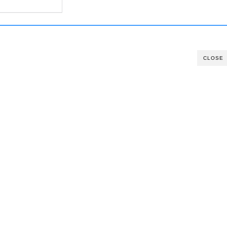
CLOSE