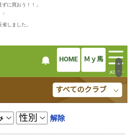
見ずに買おう！！」
！」
反省しました。