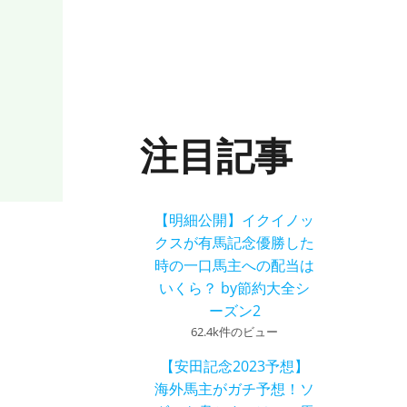
注目記事
【明細公開】イクイノッ
クスが有馬記念優勝した
時の一口馬主への配当は
いくら？ by節約大全シ
ーズン2
62.4k件のビュー
【安田記念2023予想】
海外馬主がガチ予想！ソ