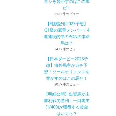
ダシを脅かすのはこの馬
だ！
31.1k件のビュー
【札幌記念2023予想】
G1級の豪華メンバー！4
週連続的中のPONの本命
馬は？
24.1k件のビュー
【日本ダービー2023予
想】海外馬主がガチ予
想！ソールオリエンスを
脅かすのはこの馬だ！
20.7k件のビュー
【明細公開】出資馬が未
勝利戦で勝利！一口馬主
(1/400)が獲得する賞金
はいくら？