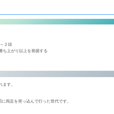
～２頭
で勝ち上がり以上を発掘する
れます。
沼に両足を突っ込んで行った世代です。