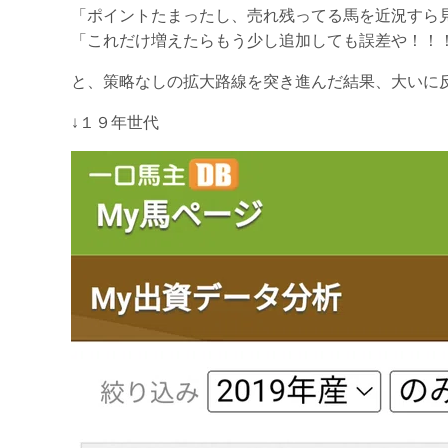
「ポイントたまったし、売れ残ってる馬を近況すら
「これだけ増えたらもう少し追加しても誤差や！！
と、策略なしの拡大路線を突き進んだ結果、大いに
↓１９年世代