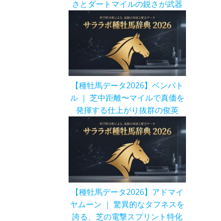
さとダートマイルの鋭さが武器
【種牡馬データ2026】ベンバト
ル ｜ 芝中距離〜マイルで真価を
発揮する仕上がり抜群の俊英
【種牡馬データ2026】アドマイ
ヤムーン ｜ 驚異的なタフネスを
誇る、芝の電撃スプリント特化