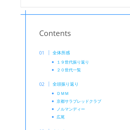
Contents
全体所感
１９世代振り返り
２０世代一覧
全頭振り返り
ＤＭＭ
京都サラブレッドクラブ
ノルマンディー
広尾