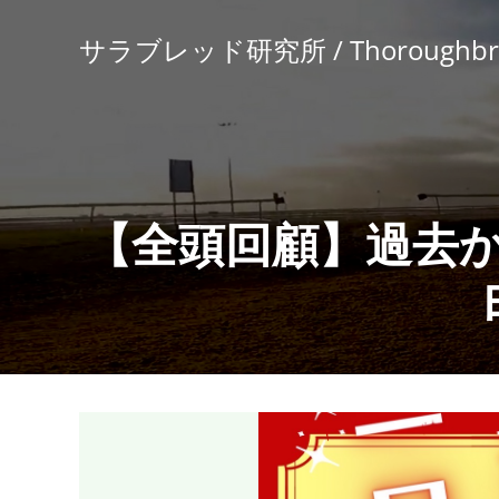
サラブレッド研究所 / Thoroughbre
【全頭回顧】過去か