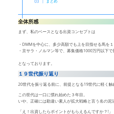
まとめ
全体所感
まず、私のベースとなる出資コンセプトは
・DMMを中心に、多少高額でも上を目指せる馬を１
・京サラ・ノルマン等で、募集価格1000万円以下
となっております。
１９世代振り返り
20世代を振り返る前に、前提となる19世代に軽く触
この世代は一口に慣れ始めた３年目。
いや、正確には勘違い素人が拡大戦略と言う名の泥
「え！出資したらポイントがもらえるんですか？!」