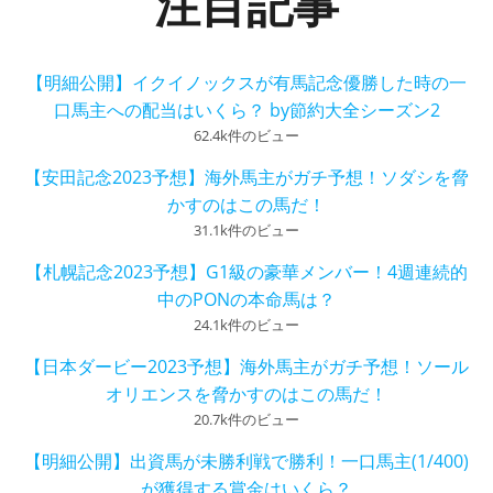
注目記事
【明細公開】イクイノックスが有馬記念優勝した時の一
口馬主への配当はいくら？ by節約大全シーズン2
62.4k件のビュー
【安田記念2023予想】海外馬主がガチ予想！ソダシを脅
かすのはこの馬だ！
31.1k件のビュー
【札幌記念2023予想】G1級の豪華メンバー！4週連続的
中のPONの本命馬は？
24.1k件のビュー
【日本ダービー2023予想】海外馬主がガチ予想！ソール
オリエンスを脅かすのはこの馬だ！
20.7k件のビュー
【明細公開】出資馬が未勝利戦で勝利！一口馬主(1/400)
が獲得する賞金はいくら？