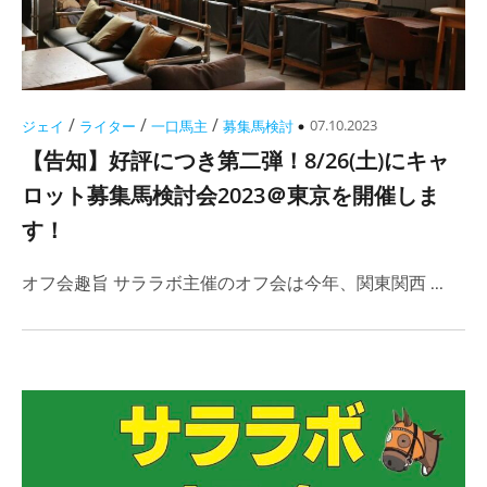
/
/
/
07.10.2023
ジェイ
ライター
一口馬主
募集馬検討
【告知】好評につき第二弾！8/26(土)にキャ
ロット募集馬検討会2023＠東京を開催しま
す！
オフ会趣旨 サララボ主催のオフ会は今年、関東関西 ...