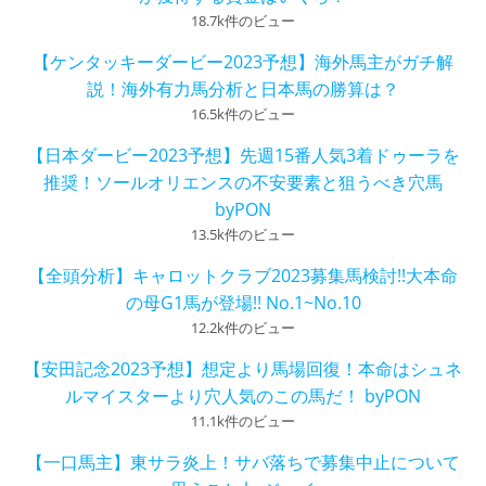
18.7k件のビュー
【ケンタッキーダービー2023予想】海外馬主がガチ解
説！海外有力馬分析と日本馬の勝算は？
16.5k件のビュー
【日本ダービー2023予想】先週15番人気3着ドゥーラを
推奨！ソールオリエンスの不安要素と狙うべき穴馬
byPON
13.5k件のビュー
【全頭分析】キャロットクラブ2023募集馬検討!!大本命
の母G1馬が登場!! No.1~No.10
12.2k件のビュー
【安田記念2023予想】想定より馬場回復！本命はシュネ
ルマイスターより穴人気のこの馬だ！ byPON
11.1k件のビュー
【一口馬主】東サラ炎上！サバ落ちで募集中止について