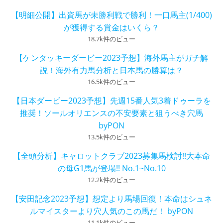
【明細公開】出資馬が未勝利戦で勝利！一口馬主(1/400)
が獲得する賞金はいくら？
18.7k件のビュー
【ケンタッキーダービー2023予想】海外馬主がガチ解
説！海外有力馬分析と日本馬の勝算は？
16.5k件のビュー
【日本ダービー2023予想】先週15番人気3着ドゥーラを
推奨！ソールオリエンスの不安要素と狙うべき穴馬
byPON
13.5k件のビュー
【全頭分析】キャロットクラブ2023募集馬検討!!大本命
の母G1馬が登場!! No.1~No.10
12.2k件のビュー
【安田記念2023予想】想定より馬場回復！本命はシュネ
ルマイスターより穴人気のこの馬だ！ byPON
11.1k件のビュー