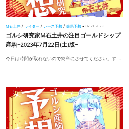
/
/
/
07.21.2023
M石土井
ライター
レース予想
競馬予想
ゴルシ研究家M石土井の注目ゴールドシップ
産駒~2023年7月22日(土)版~
今日は時間が取れないので簡単にさせてください。す ...