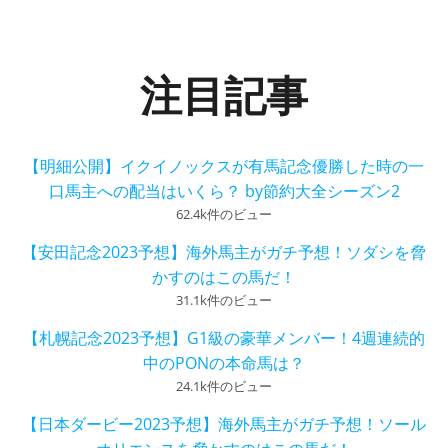
注目記事
【明細公開】イクイノックスが有馬記念優勝した時の一
口馬主への配当はいくら？ by節約大全シーズン2
62.4k件のビュー
【安田記念2023予想】海外馬主がガチ予想！ソダシを脅
かすのはこの馬だ！
31.1k件のビュー
【札幌記念2023予想】G1級の豪華メンバー！4週連続的
中のPONの本命馬は？
24.1k件のビュー
【日本ダービー2023予想】海外馬主がガチ予想！ソール