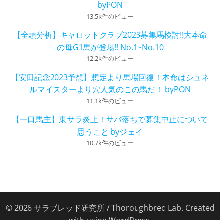
byPON
13.5k件のビュー
【全頭分析】キャロットクラブ2023募集馬検討!!大本命
の母G1馬が登場!! No.1~No.10
12.2k件のビュー
【安田記念2023予想】想定より馬場回復！本命はシュネ
ルマイスターより穴人気のこの馬だ！ byPON
11.1k件のビュー
【一口馬主】東サラ炎上！サバ落ちで募集中止について
思うこと byジェイ
10.7k件のビュー
© 2026 サラブレッド研究所 / Thoroughbred Lab. Created
with using WordPress.