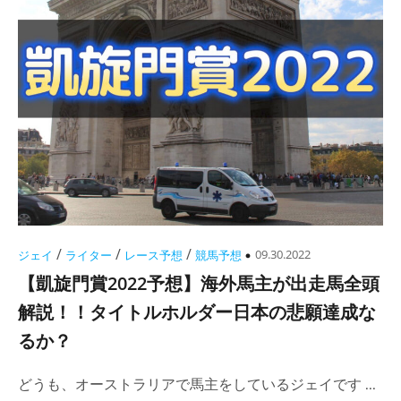
/
/
/
09.30.2022
ジェイ
ライター
レース予想
競馬予想
【凱旋門賞2022予想】海外馬主が出走馬全頭
解説！！タイトルホルダー日本の悲願達成な
るか？
どうも、オーストラリアで馬主をしているジェイです ...