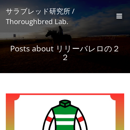
サラブレッド研究所 /
Thoroughbred Lab.
Posts about リリーバレロの２
２