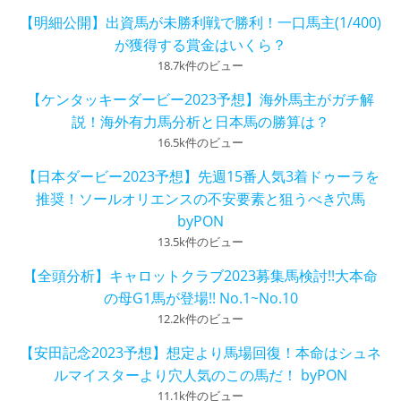
【明細公開】出資馬が未勝利戦で勝利！一口馬主(1/400)
が獲得する賞金はいくら？
18.7k件のビュー
【ケンタッキーダービー2023予想】海外馬主がガチ解
説！海外有力馬分析と日本馬の勝算は？
16.5k件のビュー
【日本ダービー2023予想】先週15番人気3着ドゥーラを
推奨！ソールオリエンスの不安要素と狙うべき穴馬
byPON
13.5k件のビュー
【全頭分析】キャロットクラブ2023募集馬検討!!大本命
の母G1馬が登場!! No.1~No.10
12.2k件のビュー
【安田記念2023予想】想定より馬場回復！本命はシュネ
ルマイスターより穴人気のこの馬だ！ byPON
11.1k件のビュー