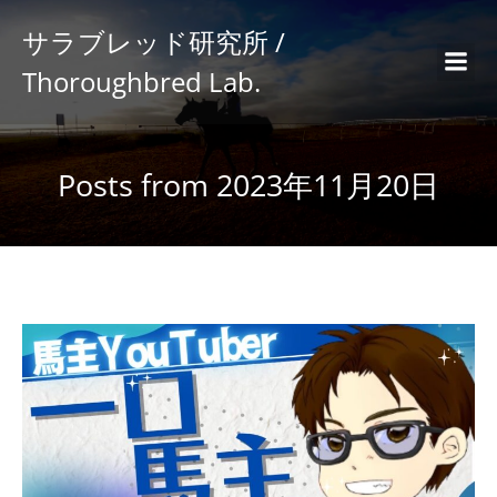
サラブレッド研究所 /
Thoroughbred Lab.
Posts from 2023年11月20日