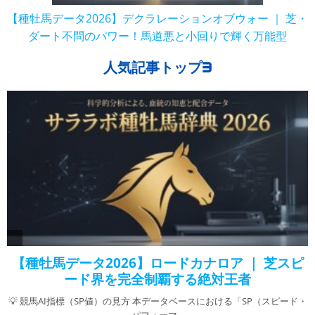
【種牡馬データ2026】デクラレーションオブウォー ｜ 芝・
ダート不問のパワー！馬道悪と小回りで輝く万能型
人気記事トップ3