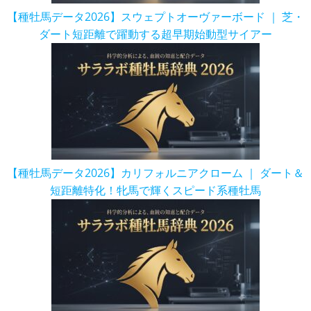
【種牡馬データ2026】スウェプトオーヴァーボード ｜ 芝・
ダート短距離で躍動する超早期始動型サイアー
【種牡馬データ2026】カリフォルニアクローム ｜ ダート＆
短距離特化！牝馬で輝くスピード系種牡馬