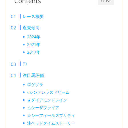
Contents
CLOSE
レース概要
過去傾向
2024年
2021年
2017年
印
注目馬評価
◎ゲゾラ
○シンデレラズドリーム
▲ダイアモンドレイン
△シーザファイア
☆シーフィールズプリティ
注ベッドタイムストーリー