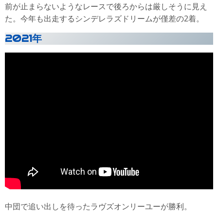
前が止まらないようなレースで後ろからは厳しそうに見え
た。今年も出走するシンデレラズドリームが僅差の2着。
2021年
中団で追い出しを待ったラヴズオンリーユーが勝利。