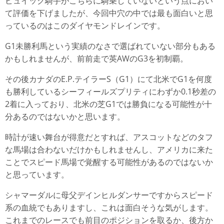
ビュイック騎手がこちらに騎乗していないという点におい
て評価を下げましたが、今回中穴の中では最も面白いと思
っているのはこのダイヤモンドレインです。
G1未勝利馬という実績のなさで選ばれていない部分もある
かもしれませんが、前前走で英AWのG3を初制覇。
その後カナダのE.P.テイラーS（G1）にて北米でG1を何度
も勝利しているシーフィールズプリティにわずか0.1秒差の
2着に入っており、北米の芝G1では勝負になる可能性が十
分あるのではないかと思います。
時計が速い舞台が得意だとすれば、アスコットなどのタフ
な馬場は合わないだけかもしれませんし、アメリカに来た
ことでスピード馬場で覚醒する可能性があるのではないか
と思っています。
シャマーダルに母父デインヒルダンサーですからスピード
系の血統でもありますし、これは面白そうな気がします。
これまでのレースでも前目のポジションを取るか、後方か