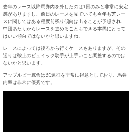
去年のレース以降馬券内を外したのは1回のみと非常に安定
感がありますし、前日のレースを見ていても今年も芝レー
スに関してはある程度前残り傾向は出ることが予想され、
中団あたりからレースを進めることもできる本馬にとって
はいい傾向ではないかと思いますね。
レースによっては後ろから行くケースもありますが、その
辺りは鞍上のビュイック騎手が上手いこと調整するのでは
ないかと思います。
アップルビー厩舎はBC遠征を非常に得意としており、馬券
内率は非常に優秀です。