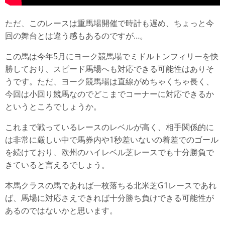
ただ、このレースは重馬場開催で時計も遅め、ちょっと今
回の舞台とは違う感もあるのですが…。
この馬は今年5月にヨーク競馬場でミドルトンフィリーを快
勝しており、スピード馬場へも対応できる可能性はありそ
うです。ただ、ヨーク競馬場は直線がめちゃくちゃ長く、
今回は小回り競馬なのでどこまでコーナーに対応できるか
というところでしょうか。
これまで戦っているレースのレベルが高く、相手関係的に
は非常に厳しい中で馬券内や1秒差いないの着差でのゴール
を続けており、欧州のハイレベル芝レースでも十分勝負で
きていると言えるでしょう。
本馬クラスの馬であれば一枚落ちる北米芝G1レースであれ
ば、馬場に対応さえできれば十分勝ち負けできる可能性が
あるのではないかと思います。