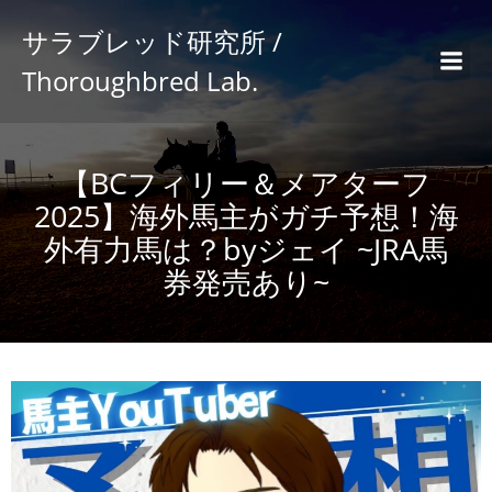
サラブレッド研究所 /
Thoroughbred Lab.
【BCフィリー＆メアターフ
2025】海外馬主がガチ予想！海
外有力馬は？byジェイ ~JRA馬
券発売あり~