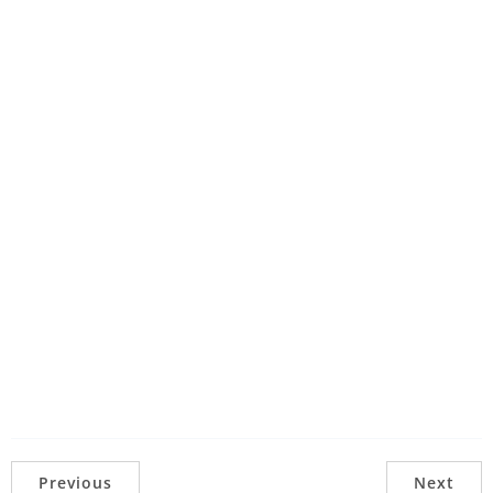
Previous
Next