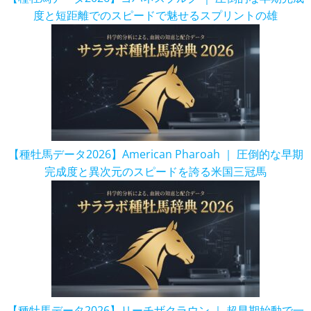
度と短距離でのスピードで魅せるスプリントの雄
【種牡馬データ2026】American Pharoah ｜ 圧倒的な早期
完成度と異次元のスピードを誇る米国三冠馬
【種牡馬データ2026】リーチザクラウン ｜ 超早期始動で一