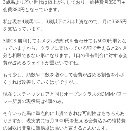
3歳馬より若い世代は値上がりしており、維持費月350円＋
会費880円となっています。
私は現在4歳馬1口、3歳以下に2口出資なので、月に3585円
を支払っています。
3勝Cを勝利してもメダル売却代を合わせても6000円弱とな
っていますから、クラブに支払っている額で考えると2ヶ月
分も相殺できない形になります。1口の保有割合に対する会
費が占めるウェイトが重たいですね。
もう少し、頭数や口数を増やして会費が占める割合を小さ
くすれば改善していくはずですが…。
現在ミスティックロアと同じオープンクラスのDMMバヌー
シー所属の現役馬は4頭のみ。
そういった馬に重点的に出資できれば可能性はもちろんあ
りますが、現実的に毎月4000円を超える会費込みの維持費
の回収は非常に難易度は高いと言えると思います。