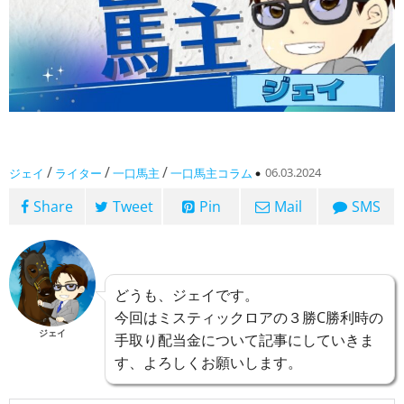
/
/
/
06.03.2024
ジェイ
ライター
一口馬主
一口馬主コラム
Share
Tweet
Pin
Mail
SMS
どうも、ジェイです。
今回はミスティックロアの３勝C勝利時の
ジェイ
手取り配当金について記事にしていきま
す、よろしくお願いします。