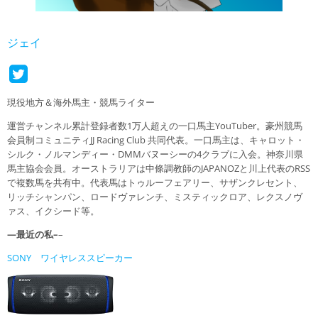
ジェイ
現役地方＆海外馬主・競馬ライター
運営チャンネル累計登録者数1万人超えの一口馬主YouTuber。豪州競馬
会員制コミュニティJJ Racing Club 共同代表。一口馬主は、キャロット・
シルク・ノルマンディー・DMMバヌーシーの4クラブに入会。神奈川県
馬主協会会員。オーストラリアは中條調教師のJAPANOZと川上代表のRSS
で複数馬を共有中。代表馬はトゥルーフェアリー、サザンクレセント、
リッチシャンパン、ロードヴァレンチ、ミスティックロア、レクスノヴ
ァス、イクシード等。
—最近の私–
–
SONY ワイヤレススピーカー