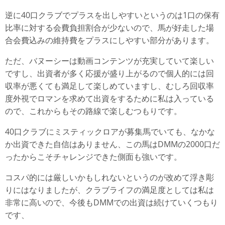
逆に40口クラブでプラスを出しやすいというのは1口の保有
比率に対する会費負担割合が少ないので、馬が好走した場
合会費込みの維持費をプラスにしやすい部分があります。
ただ、バヌーシーは動画コンテンツが充実していて楽しい
ですし、出資者が多く応援が盛り上がるので個人的には回
収率が悪くても満足して楽しめていますし、むしろ回収率
度外視でロマンを求めて出資をするために私は入っている
ので、これからもその路線で楽しむつもりです。
40口クラブにミスティックロアが募集馬でいても、なかな
か出資できた自信はありません、この馬はDMMの2000口だ
ったからこそチャレンジできた側面も強いです。
コスパ的には厳しいかもしれないというのが改めて浮き彫
りにはなりましたが、クラブライフの満足度としては私は
非常に高いので、今後もDMMでの出資は続けていくつもり
です、