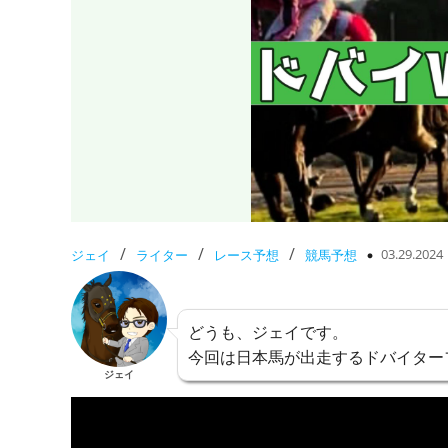
/
/
/
03.29.2024
ジェイ
ライター
レース予想
競馬予想
どうも、ジェイです。
今回は日本馬が出走するドバイター
ジェイ