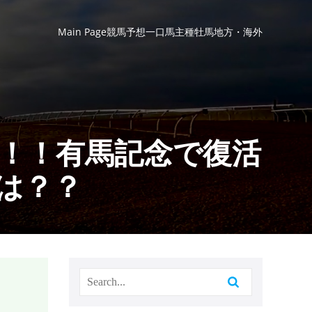
Main Page
競馬予想
一口馬主
種牡馬
地方・海外
想！！有馬記念で復活
は？？