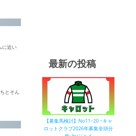
ムに近い
最新の投稿
たちとそん
【募集馬検討】No11~20 ~キャ
ロットクラブ2026年募集全頭分