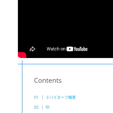
Contents
ドバイターフ概要
印