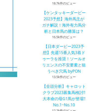
18.7k件のビュー
【ケンタッキーダービー
2023予想】海外馬主が
ガチ解説！海外有力馬分
析と日本馬の勝算は？
16.5k件のビュー
【日本ダービー2023予
想】先週15番人気3着ド
ゥーラを推奨！ソールオ
リエンスの不安要素と狙
うべき穴馬 byPON
13.5k件のビュー
【全頭分析】キャロット
クラブ2023募集馬検討!!
大本命の母G1馬が登場!!
No.1~No.10
12.2k件のビュー