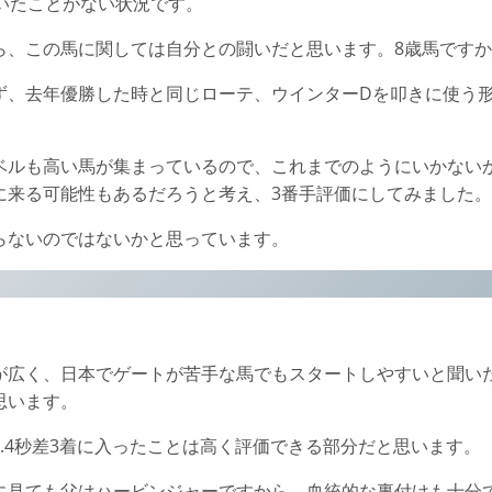
いたことがない状況です。
ら、この馬に関しては自分との闘いだと思います。8歳馬です
ず、去年優勝した時と同じローテ、ウインターDを叩きに使う
ベルも高い馬が集まっているので、これまでのようにいかない
に来る可能性もあるだろうと考え、3番手評価にしてみました。
らないのではないかと思っています。
が広く、日本でゲートが苦手な馬でもスタートしやすいと聞い
思います。
.4秒差3着に入ったことは高く評価できる部分だと思います。
に見ても父はハービンジャーですから、血統的な裏付けも十分