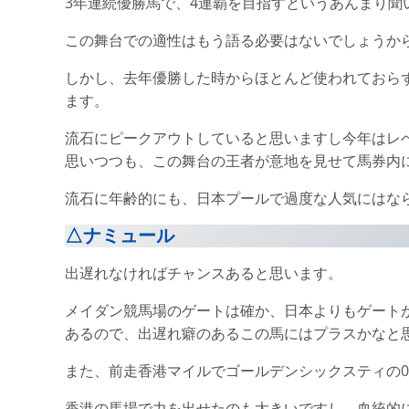
3年連続優勝馬で、4連覇を目指すというあんまり聞
この舞台での適性はもう語る必要はないでしょうか
しかし、去年優勝した時からほとんど使われておら
ます。
流石にピークアウトしていると思いますし今年はレ
思いつつも、この舞台の王者が意地を見せて馬券内
流石に年齢的にも、日本プールで過度な人気にはな
△ナミュール
出遅れなければチャンスあると思います。
メイダン競馬場のゲートは確か、日本よりもゲート
あるので、出遅れ癖のあるこの馬にはプラスかなと
また、前走香港マイルでゴールデンシックスティの0
香港の馬場で力を出せたのも大きいですし、血統的