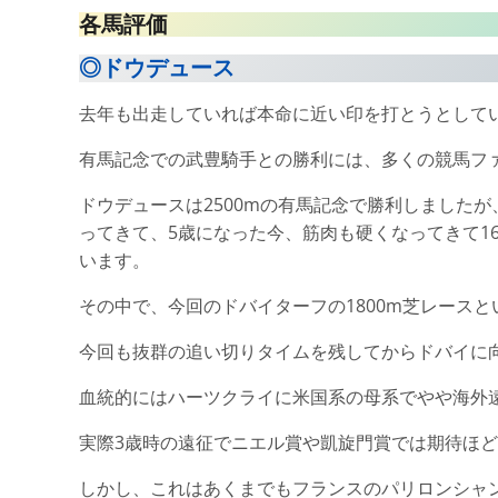
各馬評価
◎ドウデュース
去年も出走していれば本命に近い印を打とうとして
有馬記念での武豊騎手との勝利には、多くの競馬フ
ドウデュースは2500mの有馬記念で勝利しました
ってきて、5歳になった今、筋肉も硬くなってきて16
います。
その中で、今回のドバイターフの1800m芝レース
今回も抜群の追い切りタイムを残してからドバイに
血統的にはハーツクライに米国系の母系でやや海外
実際3歳時の遠征でニエル賞や凱旋門賞では期待ほ
しかし、これはあくまでもフランスのパリロンシャ