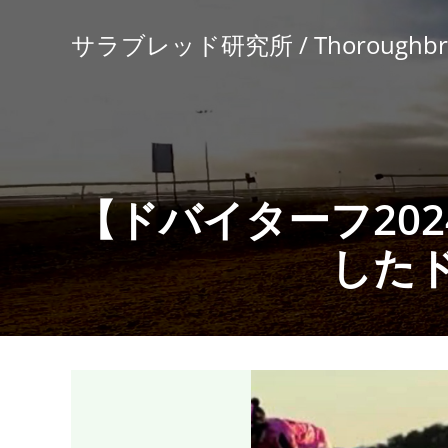
サラブレッド研究所 / Thoroughbre
【ドバイターフ20
した