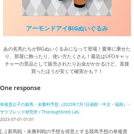
アーモンドアイBIGぬいぐるみ
あの名馬たちがBIGぬいぐるみになって登場！愛車に乗せた
り、部屋に飾ったり、使い方たくさん！最近はUFOキャッ
チャーの景品として販売されたりお金がかかるけど、直接
買ったほうが安くて確実かも？！
One response
単複貴公子の新馬・未勝利予想（2023年7月1日函館・中京・福島） -
サラブレッド研究所 / Thoroughbred Lab.
2023-07-01 01:01
[…] 新馬戦・未勝利戦の予想を得意とする競馬予想の単複貴