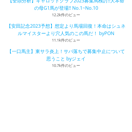
【全頭分析】キャロットクラブ2023募集馬検討!!大本命
の母G1馬が登場!! No.1~No.10
12.2k件のビュー
【安田記念2023予想】想定より馬場回復！本命はシュネ
ルマイスターより穴人気のこの馬だ！ byPON
11.1k件のビュー
【一口馬主】東サラ炎上！サバ落ちで募集中止について
思うこと byジェイ
10.7k件のビュー