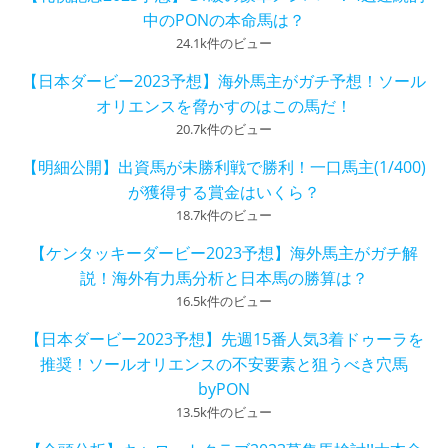
中のPONの本命馬は？
24.1k件のビュー
【日本ダービー2023予想】海外馬主がガチ予想！ソール
オリエンスを脅かすのはこの馬だ！
20.7k件のビュー
【明細公開】出資馬が未勝利戦で勝利！一口馬主(1/400)
が獲得する賞金はいくら？
18.7k件のビュー
【ケンタッキーダービー2023予想】海外馬主がガチ解
説！海外有力馬分析と日本馬の勝算は？
16.5k件のビュー
【日本ダービー2023予想】先週15番人気3着ドゥーラを
推奨！ソールオリエンスの不安要素と狙うべき穴馬
byPON
13.5k件のビュー