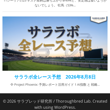
© 2026 サラブレッド研究所 / Thoroughbred Lab. Created
with using WordPress.