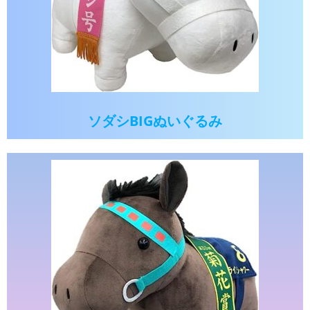
ソダシBIGぬいぐるみ