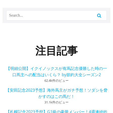
注目記事
【明細公開】イクイノックスが有馬記念優勝した時の一
口馬主への配当はいくら？ by節約大全シーズン2
62.4k件のビュー
【安田記念2023予想】海外馬主がガチ予想！ソダシを脅
かすのはこの馬だ！
31.1k件のビュー
【札幌記念2023予想】G1級の豪華メンバー！4週連続的