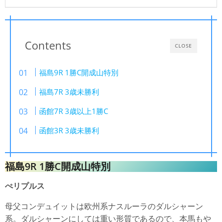
Contents
CLOSE
福島9R 1勝C開成山特別
福島7R 3歳未勝利
函館7R 3歳以上1勝C
函館3R 3歳未勝利
福島9R 1勝C開成山特別
ぺリプルス
母父コンデュイットは欧州系ナスルーラのダルシャーン
系。ダルシャーンにしては重い形質であるので、本馬もや