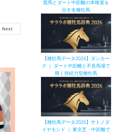
賞馬とダート中距離の本格派を
出す名種牡馬
Next
【種牡馬データ2026】ダンカー
ク ｜ ダート中距離と不良馬場で
輝く持続力型種牡馬
【種牡馬データ2026】サトノダ
イヤモンド ｜ 東京芝・中距離で