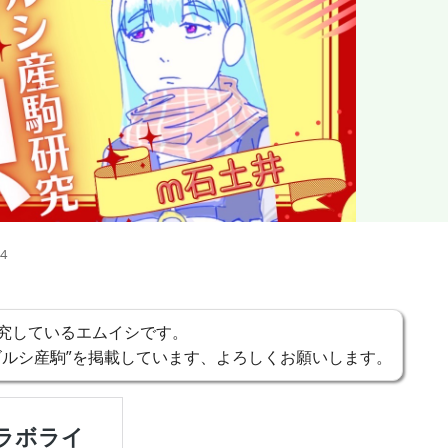
24
究しているエムイシです。
ゴルシ産駒”を掲載しています、よろしくお願いします。