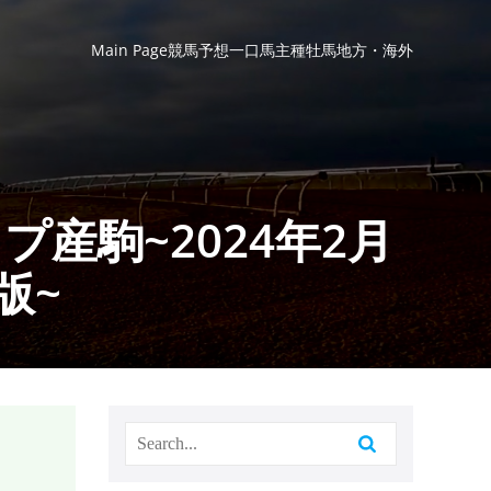
Main Page
競馬予想
一口馬主
種牡馬
地方・海外
産駒~2024年2月
版~