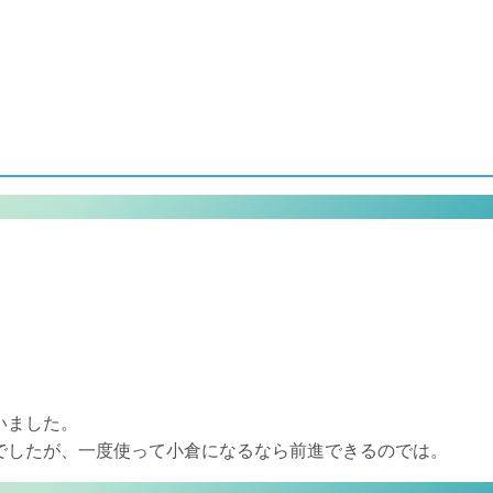
いました。
でしたが、一度使って小倉になるなら前進できるのでは。