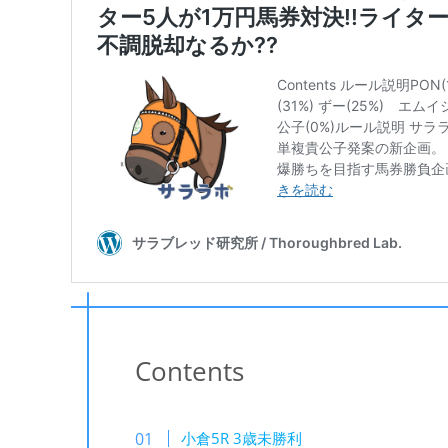
Contents
小倉5R 3歳未勝利