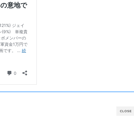
CLOSE