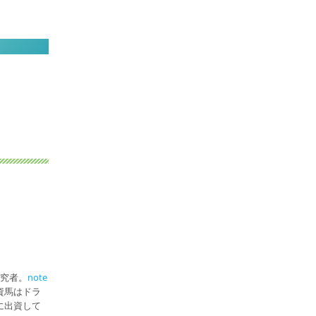
研究者。
note
資馬はドラ
に出資して