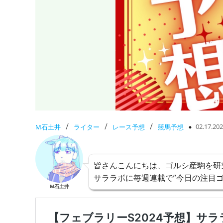
/
/
/
02.17.20
M石土井
ライター
レース予想
競馬予想
皆さんこんにちは、ゴルシ産駒を研
サララボに毎週連載で”今日の注目
M石土井