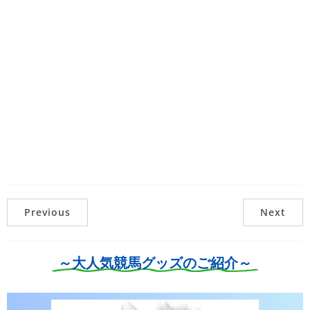
Previous
Next
～大人気競馬グッズのご紹介～