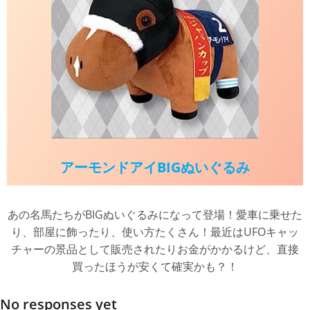
アーモンドアイBIGぬいぐるみ
あの名馬たちがBIGぬいぐるみになって登場！愛車に乗せた
り、部屋に飾ったり、使い方たくさん！最近はUFOキャッ
チャーの景品として販売されたりお金がかかるけど、直接
買ったほうが安くて確実かも？！
No responses yet