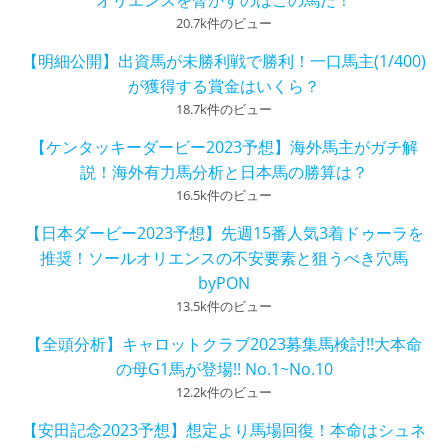
オリエンスを脅かすのはこの馬だ！
20.7k件のビュー
【明細公開】出資馬が未勝利戦で勝利！一口馬主(1/400)
が獲得する賞金はいくら？
18.7k件のビュー
【ケンタッキーダービー2023予想】海外馬主がガチ解
説！海外有力馬分析と日本馬の勝算は？
16.5k件のビュー
【日本ダービー2023予想】先週15番人気3着ドゥーラを
推奨！ソールオリエンスの不安要素と狙うべき穴馬
byPON
13.5k件のビュー
【全頭分析】キャロットクラブ2023募集馬検討!!大本命
の母G1馬が登場!! No.1~No.10
12.2k件のビュー
【安田記念2023予想】想定より馬場回復！本命はシュネ