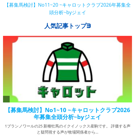
【募集馬検討】No11~20 ~キャロットクラブ2026年募集全
頭分析~byジェイ
人気記事トップ3