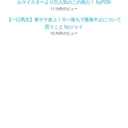
ルマイスターより穴人気のこの馬だ！ byPON
11.1k件のビュー
【一口馬主】東サラ炎上！サバ落ちで募集中止について
思うこと byジェイ
10.7k件のビュー