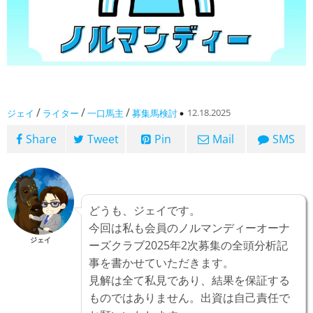
/
/
/
12.18.2025
ジェイ
ライター
一口馬主
募集馬検討
Share
Tweet
Pin
Mail
SMS
どうも、ジェイです。
今回は私も会員のノルマンディーオーナ
ジェイ
ーズクラブ2025年2次募集の全頭分析記
事を書かせていただきます。
見解は全て私見であり、結果を保証する
ものではありません。出資は自己責任で