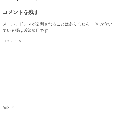
コメントを残す
メールアドレスが公開されることはありません。
※
が付い
ている欄は必須項目です
コメント
※
名前
※