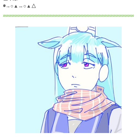
◉→○▲↔○▲△