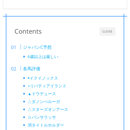
Contents
CLOSE
ジャパンC予想
6歳以上は厳しい
各馬評価
◉イクイノックス
○リバティアイランド
▲ドウデュース
△ダノンべルーガ
△スターズオンアース
☆パンサラッサ
消タイトルホルダー