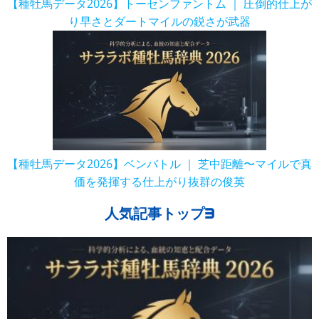
【種牡馬データ2026】トーセンファントム ｜ 圧倒的仕上が
り早さとダートマイルの鋭さが武器
【種牡馬データ2026】ベンバトル ｜ 芝中距離〜マイルで真
価を発揮する仕上がり抜群の俊英
人気記事トップ3