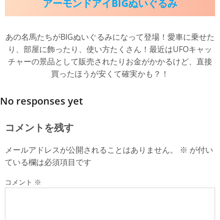
アーモンドアイBIGぬいぐるみ
あの名馬たちがBIGぬいぐるみになって登場！愛車に乗せた
り、部屋に飾ったり、使い方たくさん！最近はUFOキャッ
チャーの景品として販売されたりお金がかかるけど、直接
買ったほうが安くて確実かも？！
No responses yet
コメントを残す
メールアドレスが公開されることはありません。
※
が付い
ている欄は必須項目です
コメント
※