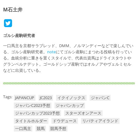
M石土井
ゴルシ産駒研究者
一口馬主を京都サラブレッド、DMM、ノルマンディーなどで楽しんでい
る、ゴルシ産駒研究者。
note
にてゴルシ産駒にまつわる投稿を行ってい
る。血統分析に重きを置くスタイルで、代表出資馬はドライスタウトや
グランベルナデット。ゴールドシップ産駒ではオルノアやヴェルミセル
などに出資している。
Tags:
JAPANCUP
JC2023
イクイノックス
ジャパンC
ジャパンC2023予想
ジャパンカップ
ジャパンカップ2023予想
スターズオンアース
タイトルホルダー
ドウデュース
リバティアイランド
一口馬主
競馬
競馬予想