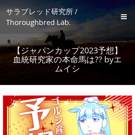
サラブレッド研究所 /
Thoroughbred Lab.
【ジャパンカップ2023予想】
血統研究家の本命馬は?? byエ
ムイシ