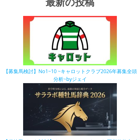
最新の投稿
【募集馬検討】No1~10 ~キャロットクラブ2026年募集全頭
分析~byジェイ