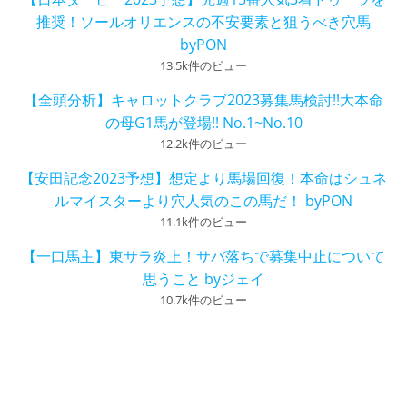
推奨！ソールオリエンスの不安要素と狙うべき穴馬
byPON
13.5k件のビュー
【全頭分析】キャロットクラブ2023募集馬検討!!大本命
の母G1馬が登場!! No.1~No.10
12.2k件のビュー
【安田記念2023予想】想定より馬場回復！本命はシュネ
ルマイスターより穴人気のこの馬だ！ byPON
11.1k件のビュー
【一口馬主】東サラ炎上！サバ落ちで募集中止について
思うこと byジェイ
10.7k件のビュー