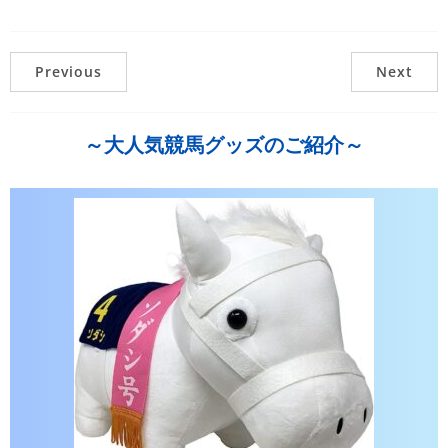
Previous
Next
～大人気競馬グッズのご紹介～