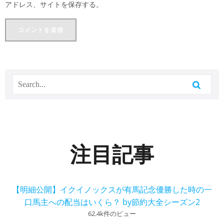
アドレス、サイトを保存する。
注目記事
【明細公開】イクイノックスが有馬記念優勝した時の一
口馬主への配当はいくら？ by節約大全シーズン2
62.4k件のビュー