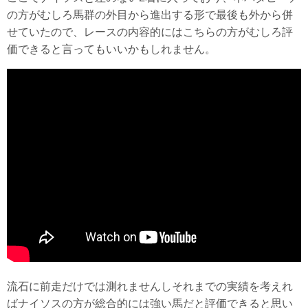
の方がむしろ馬群の外目から進出する形で最後も外から併
せていたので、レースの内容的にはこちらの方がむしろ評
価できると言ってもいいかもしれません。
流石に前走だけでは測れませんしそれまでの実績を考えれ
ばナイソスの方が総合的には強い馬だと評価できると思い