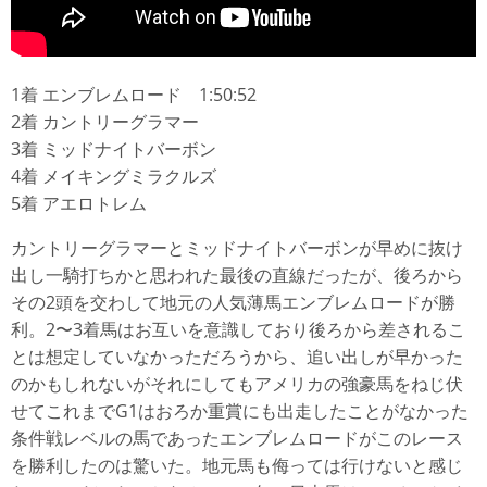
1着 エンブレムロード 1:50:52
2着 カントリーグラマー
3着 ミッドナイトバーボン
4着 メイキングミラクルズ
5着 アエロトレム
カントリーグラマーとミッドナイトバーボンが早めに抜け
出し一騎打ちかと思われた最後の直線だったが、後ろから
その2頭を交わして地元の人気薄馬エンブレムロードが勝
利。2〜3着馬はお互いを意識しており後ろから差されるこ
とは想定していなかっただろうから、追い出しが早かった
のかもしれないがそれにしてもアメリカの強豪馬をねじ伏
せてこれまでG1はおろか重賞にも出走したことがなかった
条件戦レベルの馬であったエンブレムロードがこのレース
を勝利したのは驚いた。地元馬も侮っては行けないと感じ