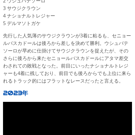
2 ウシュバテソーロ
3 サウジクラウン
4 ナショナルトレジャー
5 デルマソトガケ
先行した人気薄のサウジクラウンが3着に粘るも、セニョー
ルバスカドールは後ろから差しを決めて勝利。ウシュバテ
ソーロが早めに仕掛けてサウジクラウンを捉えたが、その
さらに後ろから来たセニョールバスカドールにアタマ差交
わされての敗戦となった。前目にいったナショナルトレジ
ャーも4着に残しており、前目でも後ろからでも上位に来ら
れるトラック的にはフラットなレースだったと言える。
2023年