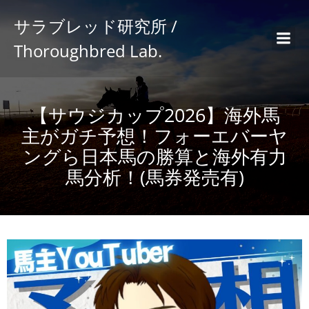
サラブレッド研究所 /
Thoroughbred Lab.
【サウジカップ2026】海外馬
主がガチ予想！フォーエバーヤ
ングら日本馬の勝算と海外有力
馬分析！(馬券発売有)