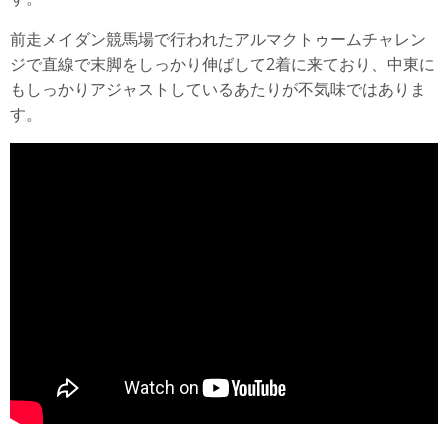
前走メイダン競馬場で行われたアルマクトゥームチャレン
ジで直線で末脚をしっかり伸ばして2着に来ており、中東に
もしっかりアジャストしているあたりが不気味ではありま
す。