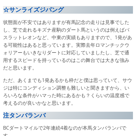
☆サンライズジパング
状態面が不安ではありますが有馬記念の走りは見事でした
し、芝で走れるキズナ産駒のダート馬というのは例えばバ
スラットレオンなど、中東の実績もありますので、1発があ
る可能性はあると思っています。実際去年ロマンチックウ
ォリアーもいきなりダートに対応していましたし、芝で通
用するスピードを持っているのはこの舞台では大きな強み
だと思います。
ただ、あくまでも1発あるかも枠だと僕は思っていて、サウ
ジは特にコンディション調整も難しいと聞きますから、い
ろいろな条件がハマった時にあるかも？くらいの温度感で
考えるのが良いかなと思います。
注タンバランバ
BCダートマイルで2年連続4着なのが本馬タンバランバで
す。