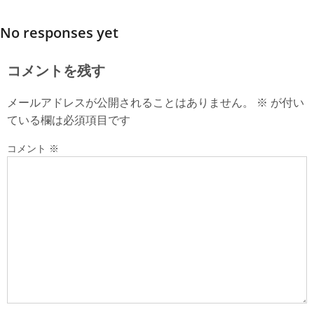
No responses yet
コメントを残す
メールアドレスが公開されることはありません。
※
が付い
ている欄は必須項目です
コメント
※