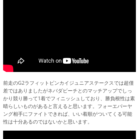
前走のG2ラフィットピンカイジュニアステークスでは超僅
差ではありましたがネバダビーチとのマッチアップでしっ
かり競り勝って1着でフィニッシュしており、勝負根性は素
晴らしいものがあると言えると思います。フォーエバーヤ
ング相手にファイトできれば、いい着順がついてくる可能
性は十分あるのではないかと思います。