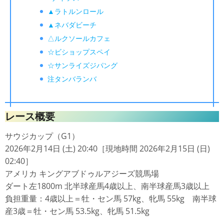
▲ラトルンロール
▲ネバダビーチ
△ルクソールカフェ
☆ビショップスペイ
☆サンライズジパング
注タンバランバ
レース概要
サウジカップ（G1）
2026年2月14日 (土) 20:40［現地時間 2026年2月15日 (日)
02:40］
アメリカ キングアブドゥルアジーズ競馬場
ダート左1800m 北半球産馬4歳以上、南半球産馬3歳以上
負担重量：4歳以上＝牡・セン馬 57kg、牝馬 55kg 南半球
産3歳＝牡・セン馬 53.5kg、牝馬 51.5kg