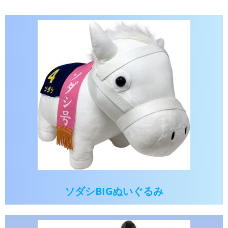
ソダシBIGぬいぐるみ