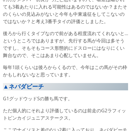
ても3着あたりに入れる可能性はあるのではないか？またそ
のくらいの見込みがないと今年も中東遠征をしてこないの
ではないか？と考え3番手タイの評価としました。
後ろから行くタイプなので前がある程度流れてくれないと…
というところではありますが、先行する馬が今回は多そう
ですし、そもそもコース形態的にドスローにはなりにくい
舞台なので、そこはあまり心配していません。
毎年1頭くらいは後ろからくるので、今年はこの馬がその枠
かもしれないなと思っています。
▲ネバダビーチ
G1グッドウッドSの勝ち馬です。
ただ個人的にそれより評価しているのは前走のG2ラフィッ
トピンカイジュニアステークス。
ここでナイソスと差のない2着に入っており、ネバダビーチ