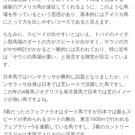
線級のアメリカ馬が遠征してくれるように、このような馬
場を作っているという思惑があり、基本的にはアメリカ馬
にとって力を出しやすいコースであると言えます。
ちなみに、スピードが出やすいとはいえ、ドバイのメイダ
ン競馬場のダートの方がスピードが出やすく、サウジの方
がやや時計がかかると一般的には言われており、特に近年
は「サウジの馬場が重い」と発言する陣営が目立っていま
す。
日本馬ではパンサラッサが勝利し話題となりましたが、パ
ンサラッサ自身は日本では芝レースで活躍した馬ですし、
この年の4着馬ジオグリフも皐月賞馬で日本では芝のイメー
ジが強い馬ですよね。
3着だったカフェファラオはダート馬ですが日本では最もス
ピードが求められるダートの舞台、東京1600mで行われる
フェブラリーSを連覇している馬ですし、2着のカントリー
グラマーは本国アメリカの一流馬です。