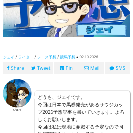
/
/
/
02.10.2026
ジェイ
ライター
レース予想
競馬予想
Share
Tweet
Pin
Mail
SMS
どうも、ジェイです。
今回は日本で馬券発売があるサウジカッ
ジェイ
プ2026予想記事を書いていきます。よろ
しくお願いします。
今回は私は現地に参戦する予定なので同