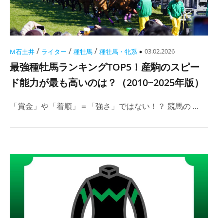
/
/
/
03.02.2026
M石土井
ライター
種牡馬
種牡馬・牝系
最強種牡馬ランキングTOP5！産駒のスピー
ド能力が最も高いのは？（2010~2025年版）
「賞金」や「着順」＝「強さ」ではない！？ 競馬の ...