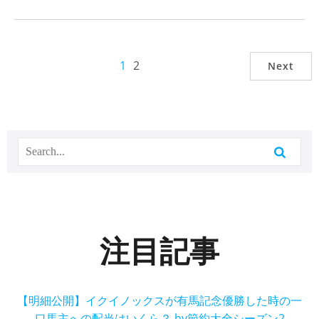
1
2
Next
注目記事
【明細公開】イクイノックスが有馬記念優勝した時の一
口馬主への配当はいくら？ by節約大全シーズン2