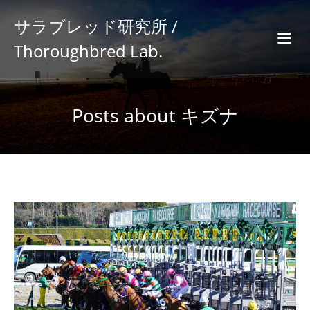
サラブレッド研究所 /
Thoroughbred Lab.
Posts about キズナ