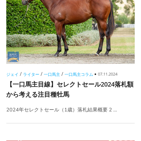
/
/
/
07.11.2024
ジェイ
ライター
一口馬主
一口馬主コラム
【一口馬主目線】セレクトセール2024落札額
から考える注目種牡馬
2024年セレクトセール（1歳）落札結果概要 2 ...