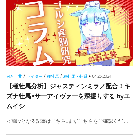
/
/
/
04.25.2024
M石土井
ライター
種牡馬
種牡馬・牝系
【種牡馬分析】ジャスティンミラノ配合！キ
ズナ牡馬×サーアイヴァーを深掘りする byエ
ムイシ
＜前段となる記事はこちら⇩まずこちらをご確認くだ ...