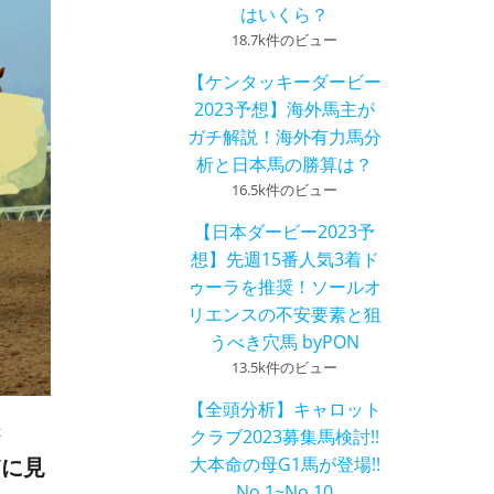
はいくら？
18.7k件のビュー
【ケンタッキーダービー
2023予想】海外馬主が
ガチ解説！海外有力馬分
析と日本馬の勝算は？
16.5k件のビュー
【日本ダービー2023予
想】先週15番人気3着ド
ゥーラを推奨！ソールオ
リエンスの不安要素と狙
うべき穴馬 byPON
13.5k件のビュー
【全頭分析】キャロット
2
クラブ2023募集馬検討!!
大本命の母G1馬が登場!!
”に見
No.1~No.10