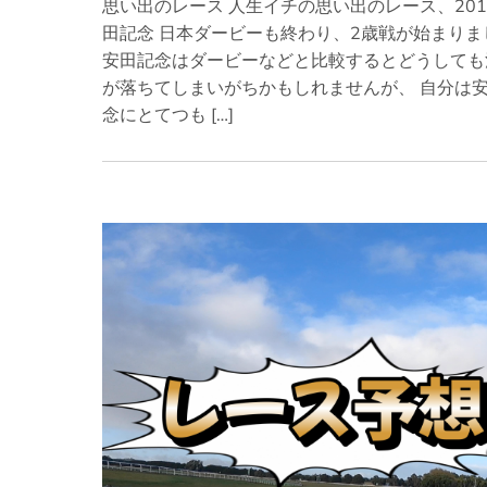
思い出のレース 人生イチの思い出のレース、201
田記念 日本ダービーも終わり、2歳戦が始まりま
安田記念はダービーなどと比較するとどうしても
が落ちてしまいがちかもしれませんが、 自分は
念にとてつも […]