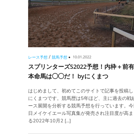
/
10.01.2022
レース予想
競馬予想
スプリンターズS2022予想！内枠＋前
本命馬は◯◯だ！ byにくまつ
はじめまして、初めてこのサイトで記事を投稿し
にくまつです。競馬歴は5年ほど、主に過去の戦
ース展開を分析する競馬予想を行っています。今
日メイケイエール写真集が発売され注目度が高ま
る2022年10月2 […]