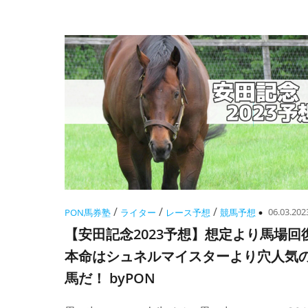
/
/
/
06.03.202
PON馬券塾
ライター
レース予想
競馬予想
【安田記念2023予想】想定より馬場回
本命はシュネルマイスターより穴人気
馬だ！ byPON