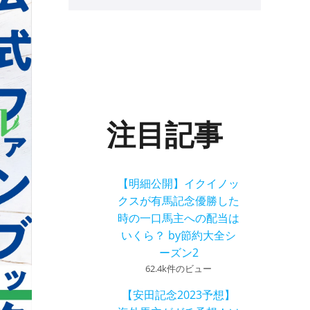
注目記事
【明細公開】イクイノッ
クスが有馬記念優勝した
時の一口馬主への配当は
いくら？ by節約大全シ
ーズン2
62.4k件のビュー
【安田記念2023予想】