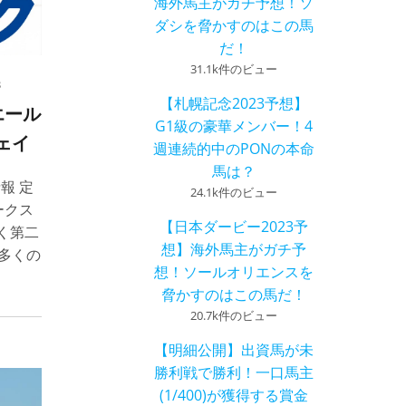
海外馬主がガチ予想！ソ
ダシを脅かすのはこの馬
だ！
31.1k件のビュー
3
【札幌記念2023予想】
エール
G1級の豪華メンバー！4
ェイ
週連続的中のPONの本命
馬は？
報 定
24.1k件のビュー
ークス
【日本ダービー2023予
続く第二
想】海外馬主がガチ予
多くの
想！ソールオリエンスを
脅かすのはこの馬だ！
20.7k件のビュー
【明細公開】出資馬が未
勝利戦で勝利！一口馬主
(1/400)が獲得する賞金