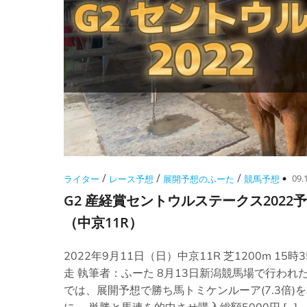
/
/
/
09.
ライター
レース予想
展開予想のふーた
競馬予想
G2 産経賞セントウルステークス2022
（中京11R）
2022年9月11日（日）中京11R 芝1200m 15時
走 執筆者：ふーた 8月13日新潟競馬場で行われ
では、展開予想で勝ち馬トミケンルーア(7.3倍)
に。 単勝と馬連を的中させ購入総額5000円 […]