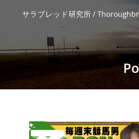
サラブレッド研究所 / Thoroughbre
P