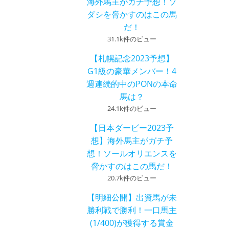
海外馬主がガチ予想！ソ
ダシを脅かすのはこの馬
だ！
31.1k件のビュー
【札幌記念2023予想】
G1級の豪華メンバー！4
週連続的中のPONの本命
馬は？
24.1k件のビュー
【日本ダービー2023予
想】海外馬主がガチ予
想！ソールオリエンスを
脅かすのはこの馬だ！
20.7k件のビュー
【明細公開】出資馬が未
勝利戦で勝利！一口馬主
(1/400)が獲得する賞金