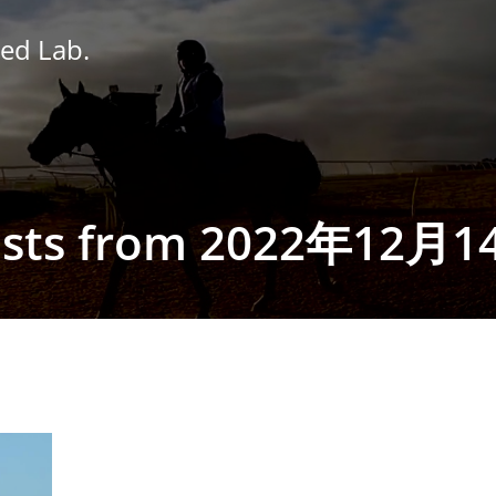
d Lab.
sts from 2022年12月