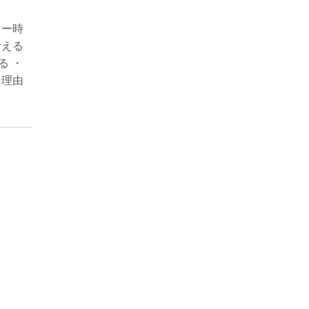
ュー時
考える
る ・
な理由