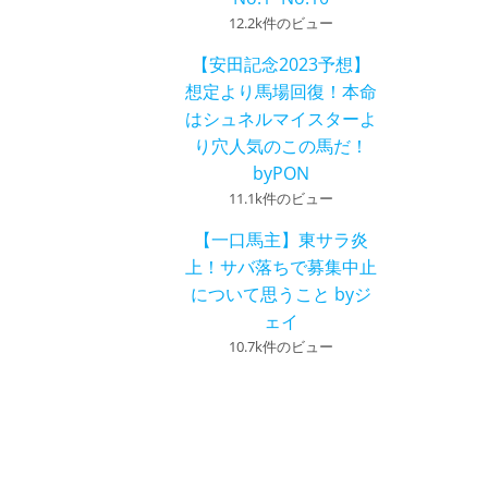
12.2k件のビュー
【安田記念2023予想】
想定より馬場回復！本命
はシュネルマイスターよ
り穴人気のこの馬だ！
byPON
11.1k件のビュー
【一口馬主】東サラ炎
上！サバ落ちで募集中止
について思うこと byジ
ェイ
10.7k件のビュー