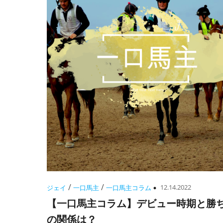
/
/
12.14.2022
ジェイ
一口馬主
一口馬主コラム
【一口馬主コラム】デビュー時期と勝
の関係は？