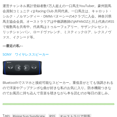
運営チャンネル累計登録者数1万人超えの一口馬主YouTuber。豪州競馬
会員制コミュニティJJ Racing Club 共同代表。一口馬主は、キャロット・
シルク・ノルマンディー・DMMバヌーシーの4クラブに入会。神奈川県
馬主協会会員。オーストラリアは中條調教師のJAPANOZと川上代表のRSS
で複数馬を共有中。代表馬はトゥルーフェアリー、サザンクレセント、
リッチシャンパン、ロードヴァレンチ、ミスティックロア、レクスノヴ
ァス、イクシード等。
—最近の私–
–
SONY ワイヤレススピーカー
Bluetoothでスマホと接続可能なスピーカー。重低音がとても強調される
ので洋楽やアップテンポな曲が好きな私のお気に入り。防水機能つきな
のでお風呂に持ち込んで音楽を聴きながら本を読むのが毎日の楽しみ。
Tags:
Rising Sun Syndicate
RSS
オーストラリア競馬