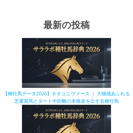
最新の投稿
【種牡馬データ2026】ネオユニヴァース ｜ 大物感あふれる
芝重賞馬とダート中距離の本格派を出す名種牡馬