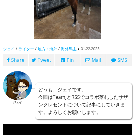
/
/
/
01.22.2025
ジェイ
ライター
地方・海外
海外馬主
Share
Tweet
Pin
Mail
SMS
どうも、ジェイです。
今回はTeamJとRSSでコラボ落札したサザ
ジェイ
ンクレセントについて記事にしていきま
す。よろしくお願いします。