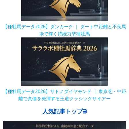
【種牡馬データ2026】ダンカーク ｜ ダート中距離と不良馬
場で輝く持続力型種牡馬
【種牡馬データ2026】サトノダイヤモンド ｜ 東京芝・中距
離で真価を発揮する王道クラシックサイアー
人気記事トップ3