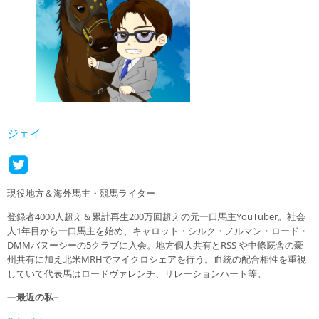
ジェイ
現役地方＆海外馬主・競馬ライター
登録者4000人超え＆累計再生200万回超えの元一口馬主YouTuber。社会
人1年目から一口馬主を始め、キャロット・シルク・ノルマン・ロード・
DMMバヌーシーの5クラブに入会。地方個人共有とRSS や中條厩舎の豪
州共有に加え北米MRHでマイクロシェアを行う。血統の配合相性を重視
していて代表馬はロードヴァレンチ、リレーションハート等。
—最近の私–
–