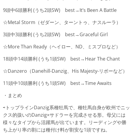
9頭中6頭勝利 (うち2頭SW) best→It’s Been A Battle
☆Metal Storm（ゼダーン、ターントゥ、ナスルーラ）
3頭中3頭勝利 (うち2頭SW) best→Graceful Girl
☆More Than Ready（ヘイロー、ND、ミスプロなど）
18頭中14頭勝利 (うち1頭SW) best→Hear The Chant
☆Danzero（Danehill-Danzig、His Majesty-リボーなど）
11頭中10頭勝利 (うち1頭SW) best→Time Awaits
・まとめ
⇨トップラインDanzig系種牡馬で、種牡馬自身が欧州でニッ
クス的扱いのDanzig×サドラーを完成させる形。母父には
様々なタイプから活躍馬が出ています。リーディングや勝
ち上がり率の割には種付け料が割安な1頭ですね。