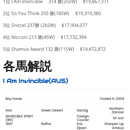
1位 I Am Invincible 314 勝(25SW) $19,867,371
2位 So You Think 250 勝(18SW) $19,319,380
3位 Snitzel 237勝 (26SW) $17,904,077
4位 Nicconi 213 勝(4SW) $17,732,394
5位 Shamus Award 132 勝(11SW) $14,472,872
各馬解説
I Am Invincible(AUS)