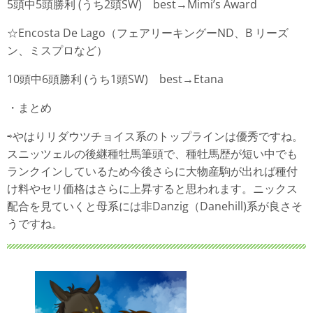
5頭中5頭勝利 (うち2頭SW) best→Mimi’s Award
☆Encosta De Lago（フェアリーキングーND、B リーズ
ン、ミスプロなど）
10頭中6頭勝利 (うち1頭SW) best→Etana
・まとめ
⇨やはりリダウツチョイス系のトップラインは優秀ですね。
スニッツェルの後継種牡馬筆頭で、種牡馬歴が短い中でも
ランクインしているため今後さらに大物産駒が出れば種付
け料やセリ価格はさらに上昇すると思われます。ニックス
配合を見ていくと母系には非Danzig（Danehill)系が良さそ
うですね。