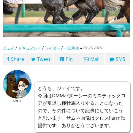
/
/
/
01.25.2026
ジェイ
ドキュメント
ライター
一口馬主
Share
Tweet
Pin
Mail
SMS
どうも、ジェイです。
今回はDMMバヌーシーのミスティックロ
ジェイ
アが引退し種牡馬入りすることになった
ので、その件について記事にしていこう
と思います。サムネ画像はクロスFarm氏
提供です、ありがとうございます。