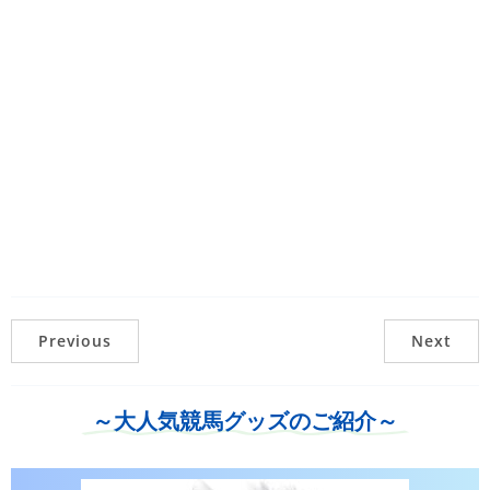
Previous
Next
～大人気競馬グッズのご紹介～