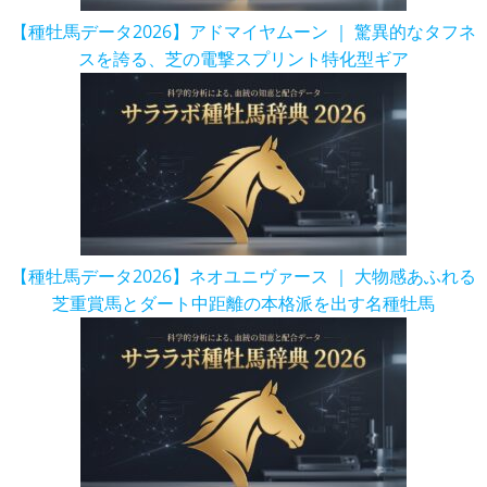
【種牡馬データ2026】アドマイヤムーン ｜ 驚異的なタフネ
スを誇る、芝の電撃スプリント特化型ギア
【種牡馬データ2026】ネオユニヴァース ｜ 大物感あふれる
芝重賞馬とダート中距離の本格派を出す名種牡馬