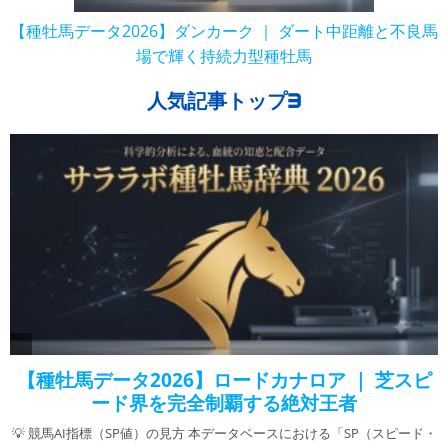
【種牡馬データ2026】ダンカーク ｜ ダート中距離と不良馬
場で輝く持続力型種牡馬
人気記事トップ3