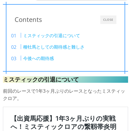
Contents
CLOSE
ミスティックの引退について
種牡馬としての期待感と難しさ
今後への期待感
ミスティックの引退について
前回のレースで1年3ヶ月ぶりのレースとなったミスティッ
クロア。