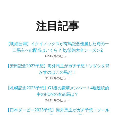
注目記事
【明細公開】イクイノックスが有馬記念優勝した時の一
口馬主への配当はいくら？ by節約大全シーズン2
62.4k件のビュー
【安田記念2023予想】海外馬主がガチ予想！ソダシを脅
かすのはこの馬だ！
31.1k件のビュー
【札幌記念2023予想】G1級の豪華メンバー！4週連続的
中のPONの本命馬は？
24.1k件のビュー
【日本ダービー2023予想】海外馬主がガチ予想！ソール