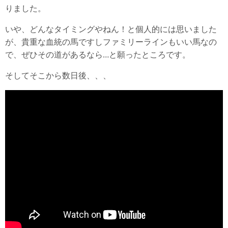
りました。
いや、どんなタイミングやねん！と個人的には思いました
が、貴重な血統の馬ですしファミリーラインもいい馬なの
で、ぜひその道があるなら…と願ったところです。
そしてそこから数日後、、、