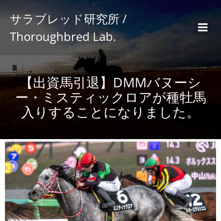
サラブレッド研究所 /
Thoroughbred Lab.
【出資馬引退】DMMバヌーシ
ー・ミスティックロアが種牡馬
入りすることになりました。