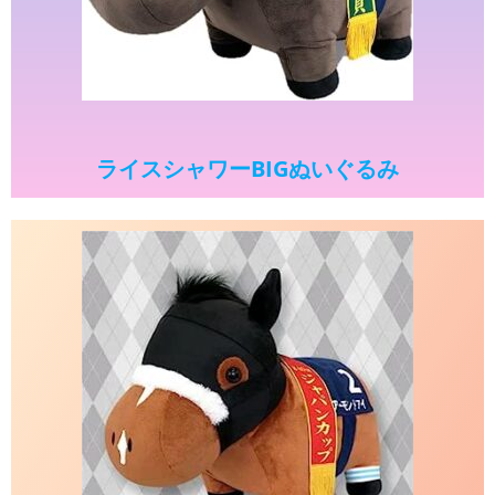
ライスシャワーBIGぬいぐるみ