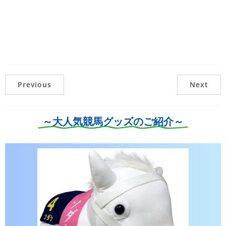
Previous
Next
～大人気競馬グッズのご紹介～