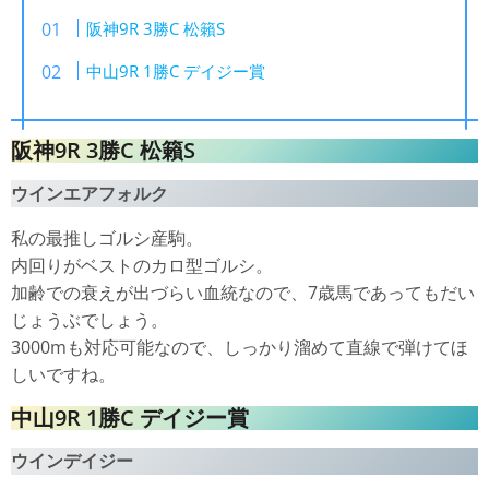
阪神9R 3勝C 松籟S
中山9R 1勝C デイジー賞
阪神9R 3勝C 松籟S
ウインエアフォルク
私の最推しゴルシ産駒。
内回りがベストのカロ型ゴルシ。
加齢での衰えが出づらい血統なので、7歳馬であってもだい
じょうぶでしょう。
3000mも対応可能なので、しっかり溜めて直線で弾けてほ
しいですね。
中山9R 1勝C デイジー賞
ウインデイジー