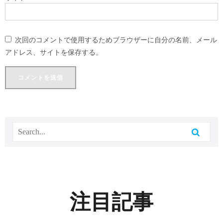
次回のコメントで使用するためブラウザーに自分の名前、メール
アドレス、サイトを保存する。
注目記事