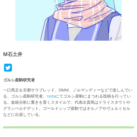
M石土井
ゴルシ産駒研究者
一口馬主を京都サラブレッド、DMM、ノルマンディーなどで楽しんでい
る、ゴルシ産駒研究者。
note
にてゴルシ産駒にまつわる投稿を行ってい
る。血統分析に重きを置くスタイルで、代表出資馬はドライスタウトや
グランベルナデット。ゴールドシップ産駒ではオルノアやヴェルミセル
などに出資している。