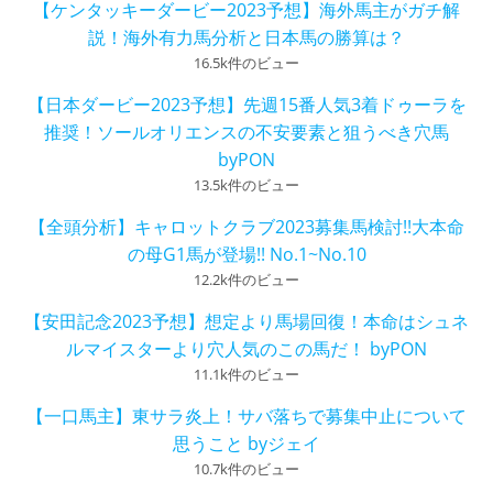
【ケンタッキーダービー2023予想】海外馬主がガチ解
説！海外有力馬分析と日本馬の勝算は？
16.5k件のビュー
【日本ダービー2023予想】先週15番人気3着ドゥーラを
推奨！ソールオリエンスの不安要素と狙うべき穴馬
byPON
13.5k件のビュー
【全頭分析】キャロットクラブ2023募集馬検討!!大本命
の母G1馬が登場!! No.1~No.10
12.2k件のビュー
【安田記念2023予想】想定より馬場回復！本命はシュネ
ルマイスターより穴人気のこの馬だ！ byPON
11.1k件のビュー
【一口馬主】東サラ炎上！サバ落ちで募集中止について
思うこと byジェイ
10.7k件のビュー