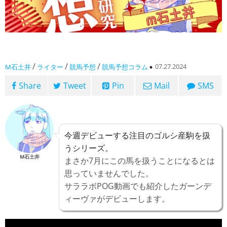
/
/
/
07.27.2024
M石土井
ライター
競馬予想
競馬予想コラム
Share
Tweet
Pin
Mail
SMS
今週デビューする注目のゴルシ産駒を扱
うシリーズ。
M石土井
まさか7月にこの馬を扱うことになるとは
思っていませんでした。
サララボPOG動画でも紹介したガーンデ
ィーヴァがデビューします。