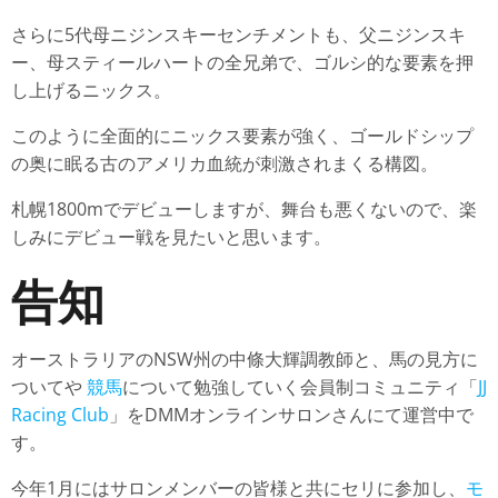
さらに5代母ニジンスキーセンチメントも、父ニジンスキ
ー、母スティールハートの全兄弟で、ゴルシ的な要素を押
し上げるニックス。
このように全面的にニックス要素が強く、ゴールドシップ
の奥に眠る古のアメリカ血統が刺激されまくる構図。
札幌1800mでデビューしますが、舞台も悪くないので、楽
しみにデビュー戦を見たいと思います。
告知
オーストラリアのNSW州の中條大輝調教師と、馬の見方に
ついてや
競馬
について勉強していく会員制コミュニティ「
JJ
Racing Club
」をDMMオンラインサロンさんにて運営中で
す。
今年1月にはサロンメンバーの皆様と共にセリに参加し、
モ