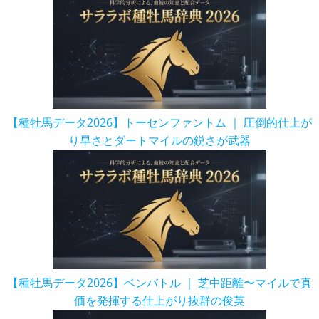
【種牡馬データ2026】トーセンファントム ｜ 圧倒的仕上が
り早さとダートマイルの鋭さが武器
【種牡馬データ2026】ベンバトル ｜ 芝中距離〜マイルで真
価を発揮する仕上がり抜群の俊英