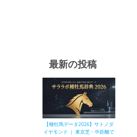
最新の投稿
【種牡馬データ2026】サトノダ
イヤモンド ｜ 東京芝・中距離で