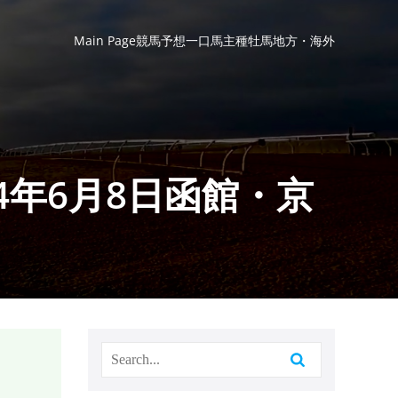
Main Page
競馬予想
一口馬主
種牡馬
地方・海外
4年6月8日函館・京