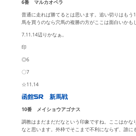
6番 マルカオペラ
普通に走れば勝てるとは思います。追い切りはもう1
馬を買うのなら穴馬の複勝の方がここは面白いかも
7.11.14辺りかなぁ。
印
◎6
〇7
☆11.14
函館5R 新馬戦
10番 メイショウアゴナス
調教はまだまだだなという印象ですね。ここはかな
なと思います。外枠でそこまで不利にならず、誰に