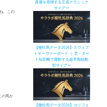
真価を発揮する王道クラシック
サイアー
ね。この
【種牡馬データ2026】スウェプ
トオーヴァーボード ｜ 芝・ダー
ト短距離で躍動する超早期始動
型サイアー
この馬か
【種牡馬データ2026】カリフォ