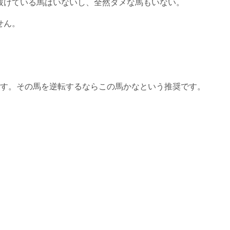
抜けている馬はいないし、全然ダメな馬もいない。
せん。
ます。その馬を逆転するならこの馬かなという推奨です。