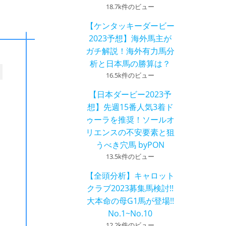
18.7k件のビュー
【ケンタッキーダービー
2023予想】海外馬主が
ガチ解説！海外有力馬分
析と日本馬の勝算は？
16.5k件のビュー
【日本ダービー2023予
想】先週15番人気3着ド
ゥーラを推奨！ソールオ
リエンスの不安要素と狙
うべき穴馬 byPON
13.5k件のビュー
【全頭分析】キャロット
クラブ2023募集馬検討!!
大本命の母G1馬が登場!!
No.1~No.10
12.2k件のビュー