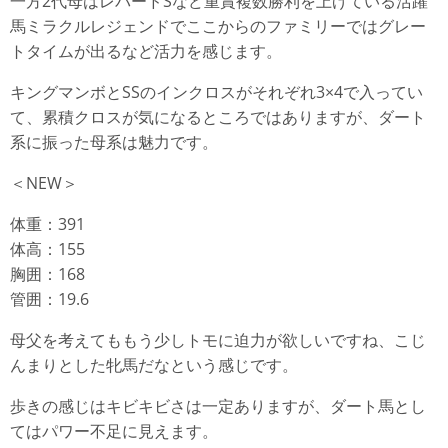
一方2代母はレパードSなど重賞複数勝利を上げている活躍
馬ミラクルレジェンドでここからのファミリーではグレー
トタイムが出るなど活力を感じます。
キングマンボとSSのインクロスがそれぞれ3×4で入ってい
て、累積クロスが気になるところではありますが、ダート
系に振った母系は魅力です。
＜NEW＞
体重：391
体高：155
胸囲：168
管囲：19.6
母父を考えてももう少しトモに迫力が欲しいですね、こじ
んまりとした牝馬だなという感じです。
歩きの感じはキビキビさは一定ありますが、ダート馬とし
てはパワー不足に見えます。