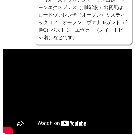
ーンエクスプレス（川崎2勝）出資馬は、
ロードヴァレンチ（オープン）ミスティ
ックロア（オープン）ヴァナルガンド（2
勝C）ベストミーエヴァー（スイートピー
S3着）などです。