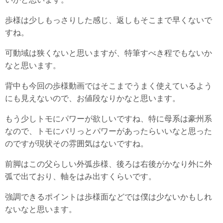
歩様は少しもっさりした感じ、返しもそこまで早くないで
すね。
可動域は狭くないと思いますが、特筆すべき程でもないか
なと思います。
背中も今回の歩様動画ではそこまでうまく使えているよう
にも見えないので、お値段なりかなと思います。
もう少しトモにパワーが欲しいですね、特に母系は豪州系
なので、トモにバリっとパワーがあったらいいなと思った
のですが現状その雰囲気はないですね。
前脚はこの父らしい外弧歩様、後ろは右後がかなり外に外
弧で出ており、軸をはみ出すくらいです。
強調できるポイントは歩様面などでは僕は少ないかもしれ
ないなと思います。