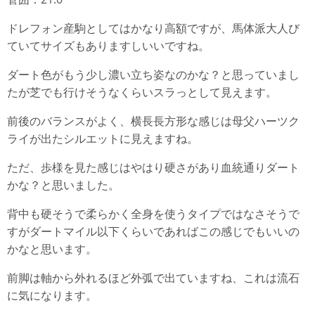
ドレフォン産駒としてはかなり高額ですが、馬体派大人び
ていてサイズもありますしいいですね。
ダート色がもう少し濃い立ち姿なのかな？と思っていまし
たが芝でも行けそうなくらいスラっとして見えます。
前後のバランスがよく、横長長方形な感じは母父ハーツク
ライが出たシルエットに見えますね。
ただ、歩様を見た感じはやはり硬さがあり血統通りダート
かな？と思いました。
背中も硬そうで柔らかく全身を使うタイプではなさそうで
すがダートマイル以下くらいであればこの感じでもいいの
かなと思います。
前脚は軸から外れるほど外弧で出ていますね、これは流石
に気になります。