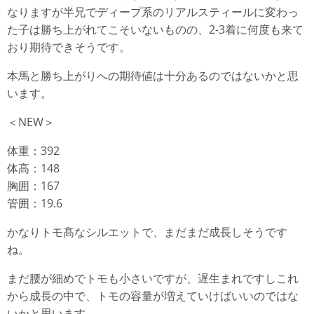
なりますが半兄でディープ系のリアルスティールに変わっ
た子は勝ち上がれてこそいないものの、2-3着に何度も来て
おり期待できそうです。
本馬と勝ち上がりへの期待値は十分あるのではないかと思
います。
＜NEW＞
体重：392
体高：148
胸囲：167
管囲：19.6
かなりトモ髙なシルエットで、まだまだ成長しそうです
ね。
まだ腰が細めでトモも小さいですが、遅生まれですしこれ
から成長の中で、トモの容量が増えていけばいいのではな
いかと思います。