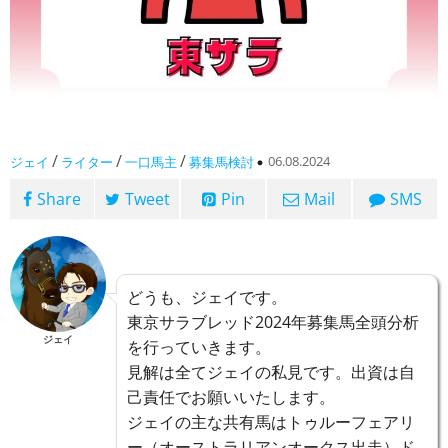
/
/
/
06.08.2024
ジェイ
ライター
一口馬主
募集馬検討
Share
Tweet
Pin
Mail
SMS
どうも、ジェイです。
東京サラブレッド2024年募集馬全頭分析
ジェイ
を行っていきます。
見解は全てジェイの私見です。出資は自
己責任でお願いいたします。
ジェイの主な共有馬はトゥルーフェアリ
ー（オーストラリアンオークス出走）ド