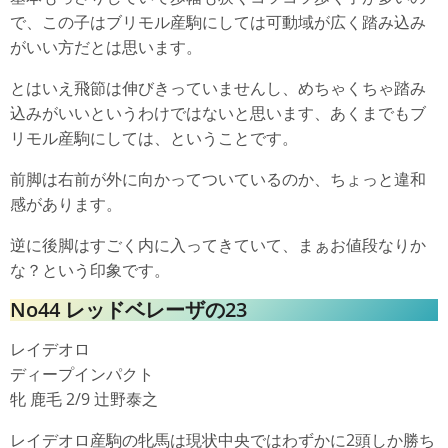
で、この子はブリモル産駒にしては可動域が広く踏み込み
がいい方だとは思います。
とはいえ飛節は伸びきっていませんし、めちゃくちゃ踏み
込みがいいというわけではないと思います、あくまでもブ
リモル産駒にしては、ということです。
前脚は右前が外に向かってついているのか、ちょっと違和
感があります。
逆に後脚はすごく内に入ってきていて、まぁお値段なりか
な？という印象です。
No44 レッドベレーザの23
レイデオロ
ディープインパクト
牝 鹿毛 2/9 辻野泰之
レイデオロ産駒の牝馬は現状中央ではわずかに2頭しか勝ち