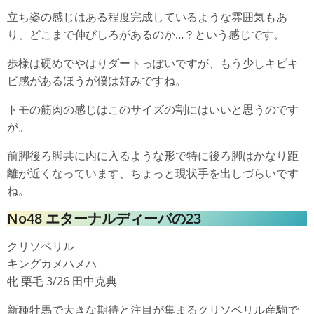
立ち姿の感じはある程度完成しているような雰囲気もあ
り、どこまで伸びしろがあるのか…？という感じです。
歩様は硬めでやはりダートっぽいですが、もう少しキビキ
ビ感があるほうが僕は好みですね。
トモの筋肉の感じはこのサイズの割にはいいと思うのです
が。
前脚後ろ脚共に内に入るような形で特に後ろ脚はかなり距
離が近くなっています、ちょっと現状手を出しづらいです
ね。
No48 エターナルディーバの23
クリソベリル
キングカメハメハ
牝 栗毛 3/26 田中克典
新種牡馬で大きな期待と注目が集まるクリソベリル産駒で