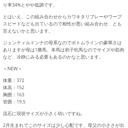
り率34%とやや低調です。
とはいえ、この組み合わせからカワキタリブレーやワープ
スピードなども出ているので相性が悪い組み合わせ、とも
言えないかと思います。
ジェンティルドンナの母系なのでボトムラインの豪華さは
ありますが母は1勝馬、本馬は初子牝馬なのでサイズや筋肉
など、冷静にみる必要もあるのかなと思います。
＜NEW＞
体重：372
体高：152
胸囲：163
管囲：19.5
流石に現状サイズが小さく幼いですね。
2月生まれでこのサイズは少し心配です、母父の小ささが出