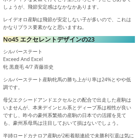
しょうが、飛節安定感はなかなかあります。
レイデオロ産駒は飛節が安定しない子が多いので、これは
かなりプラス要素かなと思いますね。
No45 エクセレントデザインの23
シルバーステート
Exceed And Excel
牝 黒鹿毛 4/7 斉藤崇史
シルバーステート産駒牝馬の勝ち上がり率は24%とやや低
調です。
母父エクシードアンドエクセルとの配合で出走した産駒は
いませんが、本来デインヒル系とディープ系は相性が良い
ですし、昨今の豪州系繁殖の産駒の日本での活躍を見て
も、豪州系母馬は注目しておいて損はないでしょう。
半姉ロードカナロア産駒が2桁着順連続で未勝利引退は気に