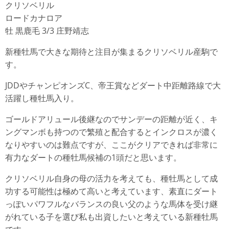
クリソベリル
ロードカナロア
牡 黒鹿毛 3/3 庄野靖志
新種牡馬で大きな期待と注目が集まるクリソベリル産駒で
す。
JDDやチャンピオンズC、帝王賞などダート中距離路線で大
活躍し種牡馬入り。
ゴールドアリュール後継なのでサンデーの距離が近く、キ
ングマンボも持つので繁殖と配合するとインクロスが濃く
なりやすいのは難点ですが、ここがクリアできれば非常に
有力なダートの種牡馬候補の1頭だと思います。
クリソベリル自身の母の活力を考えても、種牡馬として成
功する可能性は極めて高いと考えています、素直にダート
っぽいパワフルなバランスの良い父のような馬体を受け継
がれている子を選び私も出資したいと考えている新種牡馬