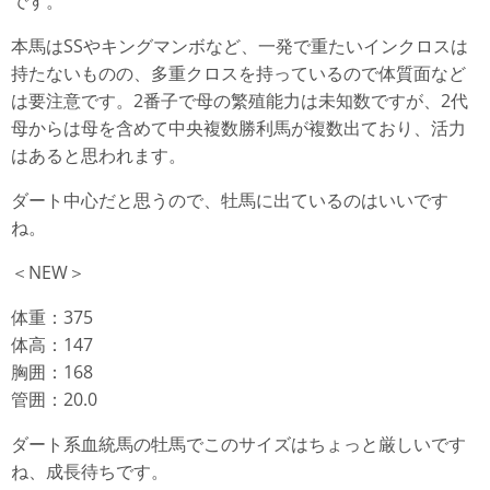
です。
本馬はSSやキングマンボなど、一発で重たいインクロスは
持たないものの、多重クロスを持っているので体質面など
は要注意です。2番子で母の繁殖能力は未知数ですが、2代
母からは母を含めて中央複数勝利馬が複数出ており、活力
はあると思われます。
ダート中心だと思うので、牡馬に出ているのはいいです
ね。
＜NEW＞
体重：375
体高：147
胸囲：168
管囲：20.0
ダート系血統馬の牡馬でこのサイズはちょっと厳しいです
ね、成長待ちです。