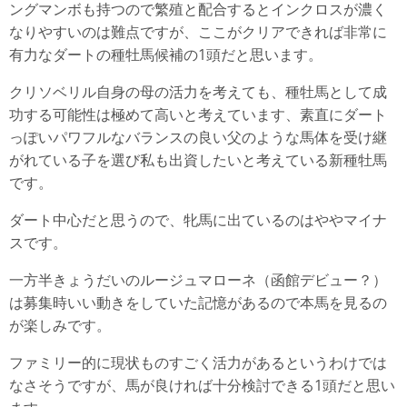
ングマンボも持つので繁殖と配合するとインクロスが濃く
なりやすいのは難点ですが、ここがクリアできれば非常に
有力なダートの種牡馬候補の1頭だと思います。
クリソベリル自身の母の活力を考えても、種牡馬として成
功する可能性は極めて高いと考えています、素直にダート
っぽいパワフルなバランスの良い父のような馬体を受け継
がれている子を選び私も出資したいと考えている新種牡馬
です。
ダート中心だと思うので、牝馬に出ているのはややマイナ
スです。
一方半きょうだいのルージュマローネ（函館デビュー？）
は募集時いい動きをしていた記憶があるので本馬を見るの
が楽しみです。
ファミリー的に現状ものすごく活力があるというわけでは
なさそうですが、馬が良ければ十分検討できる1頭だと思い