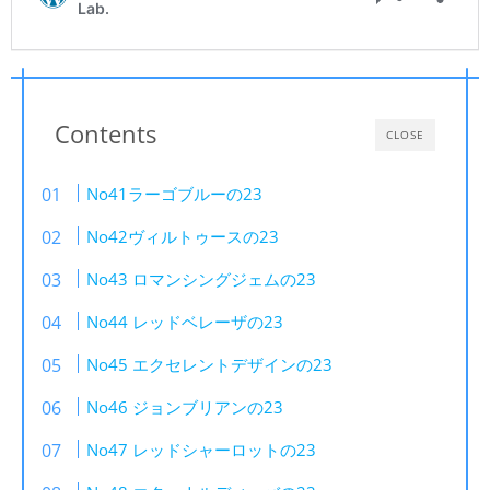
Contents
CLOSE
No41ラーゴブルーの23
No42ヴィルトゥースの23
No43 ロマンシングジェムの23
No44 レッドベレーザの23
No45 エクセレントデザインの23
No46 ジョンブリアンの23
No47 レッドシャーロットの23